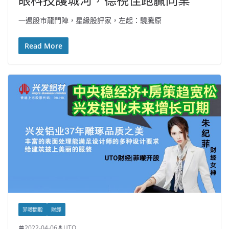
一週股市龍門陣，星級股評家，左起：驍騰原
Read More
菲嚟開股
財經
2022-04-06
UTO