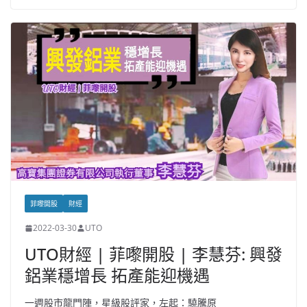
菲嚟開股
財經
2022-03-30
UTO
UTO財經 | 菲嚟開股 | 李慧芬: 興發
鋁業穩增長 拓產能迎機遇
一週股市龍門陣，星級股評家，左起：驍騰原