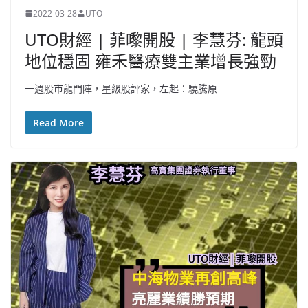
2022-03-28
UTO
UTO財經 | 菲嚟開股 | 李慧芬: 龍頭
地位穩固 雍禾醫療雙主業增長強勁
一週股市龍門陣，星級股評家，左起：驍騰原
Read More