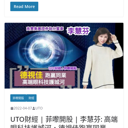
Read More
菲嚟開股
財經
2022-04-07
UTO
UTO財經 | 菲嚟開股 | 李慧芬: 高端
眼科技護城河，德視佳跑贏同業