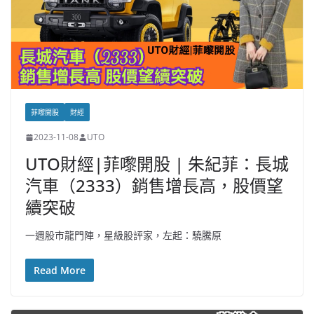
菲嚟開股
財經
2023-11-08
UTO
UTO財經|菲嚟開股 | 朱紀菲：長城
汽車（2333）銷售增長高，股價望
續突破
一週股市龍門陣，星級股評家，左起：驍騰原
Read More