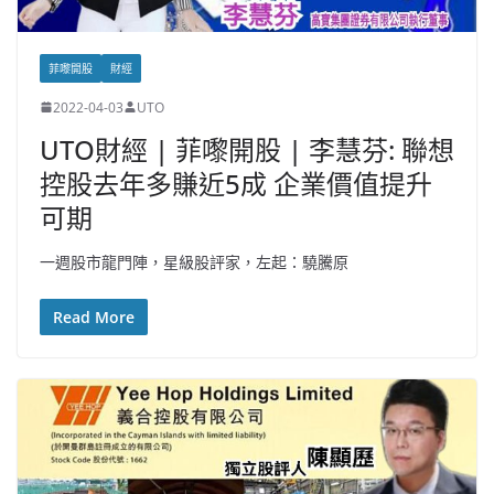
菲嚟開股
財經
2022-04-03
UTO
UTO財經 | 菲嚟開股 | 李慧芬: 聯想
控股去年多賺近5成 企業價值提升
可期
一週股市龍門陣，星級股評家，左起：驍騰原
Read More