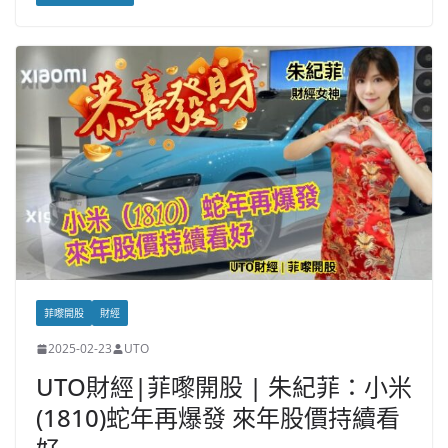
菲嚟開股
財經
2025-02-23
UTO
UTO財經|菲嚟開股 | 朱紀菲：小米
(1810)蛇年再爆發 來年股價持續看