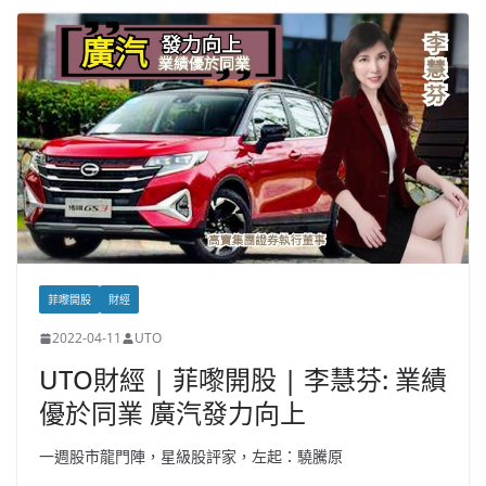
菲嚟開股
財經
2022-04-11
UTO
UTO財經 | 菲嚟開股 | 李慧芬: 業績
優於同業 廣汽發力向上
一週股市龍門陣，星級股評家，左起：驍騰原