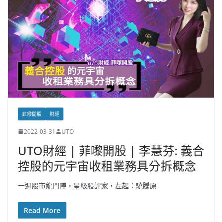
菲嚟開股
財經
2022-03-31
UTO
UTO財經 | 菲嚟開股 | 李慧芬: 義合
控股的元宇宙收租業務具分拆概念
一週股市龍門陣，星級股評家，左起：驍騰原
Read More