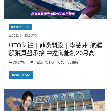
菲嚟開股
財經
2022-04-25
UTO
UTO財經 | 菲嚟開股 | 李慧芬: 航運
股獲買盤承接 中遠海能創20月高
一週股市龍門陣，星級股評家，左起：驍騰原
Read More