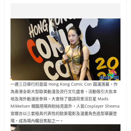
a
n
h
n
e
w
m
o
c
a
at
e
C
itt
ai
p
e
W
s
h
er
l
y
b
ei
A
at
Li
o
b
p
n
o
o
p
k
k
一連三日舉行的首屆 Hong Kong Comic Con 圓滿落幕，作
為香港全新大型歐美動漫及流行文化盛會，活動吸引大批本
地及海外動漫迷參與。大會除了邀請荷里活巨星 Mads
Mikkelsen 親臨現場與粉絲見面外，人氣Cosplayer Sheena
宣娜亦以三套極具代表性的歐美電影及漫畫角色造型華麗登
場，成為場內矚目焦點之一。