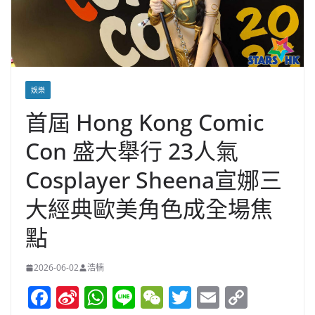
娛樂
首屆 Hong Kong Comic
Con 盛大舉行 23人氣
Cosplayer Sheena宣娜三
大經典歐美角色成全場焦
點
2026-06-02
浩楠
F
Si
W
Li
W
T
E
C