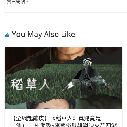
資訊網站。
You May Also Like
【全網起雞皮】《稻草人》真兇竟是
「他」！ 朴海秀×李熙俊雙雄對決火花四濺