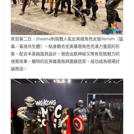
來到第二日，Sheena則挑戰人氣反英雄角色女版Venom（猛
毒／毒液共生體）。貼身戰衣完美展現角色充滿力量感的形
象，配合半腐蝕面具設計，營造出既神秘又帶有危險魅力的
視覺效果。獨特的反英雄風格與震撼造型，成功成為現場討
論熱話。