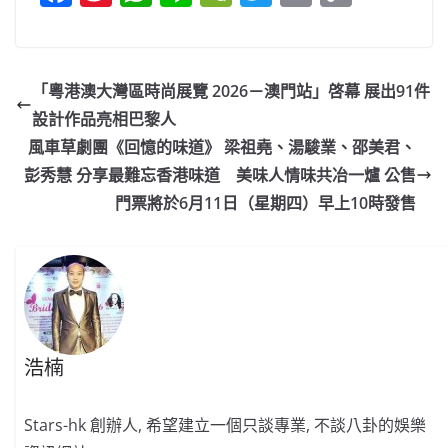
a
n
h
n
e
w
m
o
c
a
at
e
C
itt
ai
p
e
W
s
h
er
l
y
「粵港澳大灣區時尚展覽 2026－澳門站」啓幕 展出91件
b
ei
A
at
Li
設計作品亮相巴黎人
o
b
p
n
風車草劇團《回憶的味道》 梁祖堯、湯駿業、邵美君、
o
o
p
k
彭秀慧 分享最難忘香港味道 美味人情味共冶一爐 公售
門票將於6月11日（星期四）早上10時發售
k
浩楠
Stars-hk 創辦人, 希望建立一個只談專業, 不談八卦的娛樂