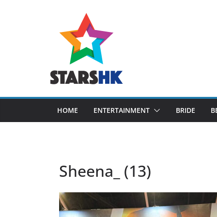
Skip
to
content
HOME
ENTERTAINMENT
BRIDE
B
Sheena_ (13)