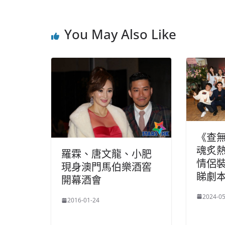
You May Also Like
《查
魂炙熱
羅霖、唐文龍、小肥
情侶裝
現身澳門馬伯樂酒窖
睇劇
開幕酒會
2024-05
2016-01-24