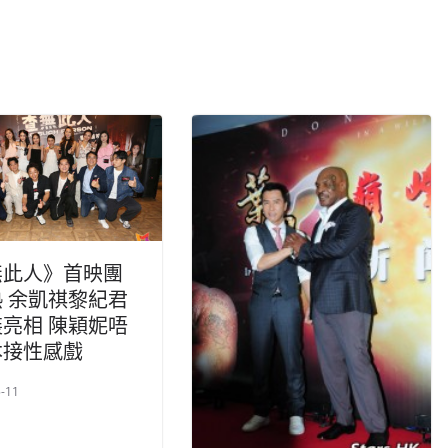
無此人》首映團
 余凱祺黎紀君
亮相 陳穎妮唔
本接性感戲
-11