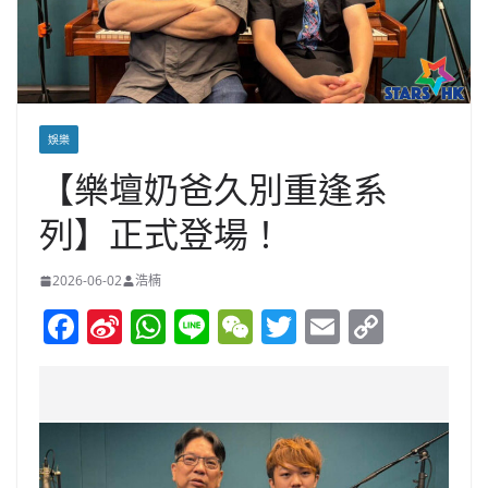
娛樂
【樂壇奶爸久別重逢系
列】正式登場！
2026-06-02
浩楠
F
Si
W
Li
W
T
E
C
a
n
h
n
e
w
m
o
c
a
at
e
C
itt
ai
p
e
W
s
h
er
l
y
b
ei
A
at
Li