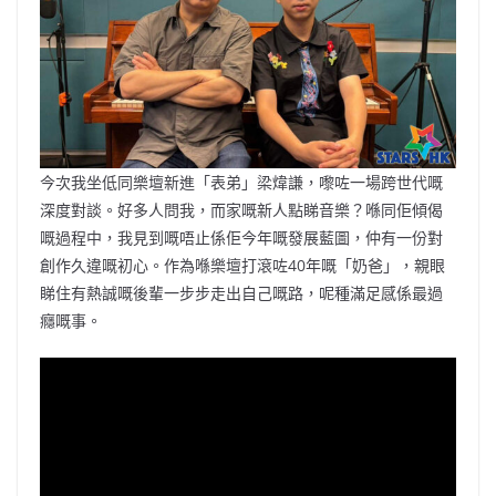
o
b
p
n
o
o
p
k
k
今次我坐低同樂壇新進「表弟」梁煒謙，嚟咗一場跨世代嘅
深度對談。好多人問我，而家嘅新人點睇音樂？喺同佢傾偈
嘅過程中，我見到嘅唔止係佢今年嘅發展藍圖，仲有一份對
創作久違嘅初心。作為喺樂壇打滾咗40年嘅「奶爸」，親眼
睇住有熱誠嘅後輩一步步走出自己嘅路，呢種滿足感係最過
癮嘅事。