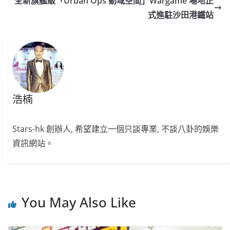
全新旗艦級「Urban Ops 動域空間」Wargame 場地正
o
b
p
n
式進駐沙田港鐵站
o
o
p
k
k
浩楠
Stars-hk 創辦人, 希望建立一個只談專業, 不談八卦的娛樂
資訊網站。
You May Also Like