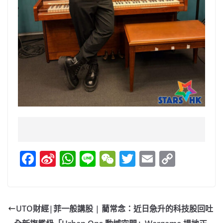
F
Si
W
Li
W
T
E
C
a
n
h
n
e
w
m
o
c
a
at
e
C
itt
ai
p
e
W
s
h
er
l
y
UTO財經|菲一般講股 | 藺常念：近日急升的科技股回吐
b
ei
A
at
Li