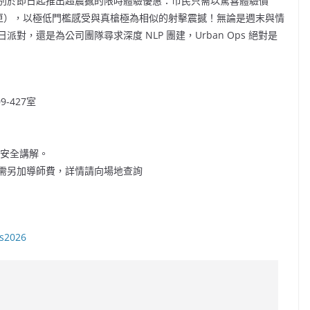
別於即日起推出超震撼的限時體驗優惠：市民只需以驚喜體驗價
隻彈匣），以極低門檻感受與真槍極為相似的射擊震撼！無論是週末與情
，還是為公司團隊尋求深度 NLP 團建，Urban Ops 絕對是
9-427室
員安全講解。
，需另加導師費，詳情請向場地查詢
ps2026