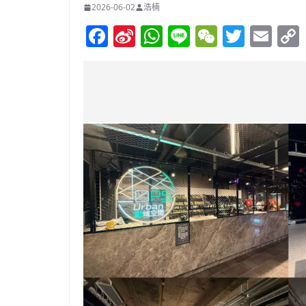
2026-06-02
浩楠
F
Si
W
Li
W
T
E
a
n
h
n
e
w
m
c
a
at
e
C
itt
ai
e
W
s
h
er
l
b
ei
A
at
o
b
p
o
o
p
k