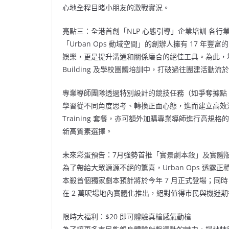
心地全程目睹小朋友的激戰實況。
亮點三：全港首創「NLP 心態引導」企業培訓 各行業Tea
「Urban Ops 動域空間」的創辦人擁有 17 年豐
娛樂，更是提升溝通和關係磨合的絕佳工具。為此，場地
Building 及學校團體培訓中，打破過往團建活動
專業導師團隊透過特別設計的競技任務（如爭奪據點
學習從不同角度思考、轉換正面心態，進而建立高效溝
Training 套餐，亦可額外加購專業導師進行高
新高質素選擇。
未來彩蛋預告：7月強勢首推「實景劇本殺」及實體
為了帶給大眾源源不絕的驚喜，Urban Ops 透
本殺首個獨家劇本預計將於今年 7 月正式登場；同
在 2 萬呎場地內實體化推出，絕對值得市民與機迷期
限時大福利：$20 即可體驗真槍感氣動槍