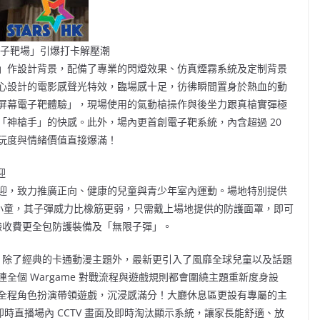
電子靶場」引爆打卡解壓潮
」作設計背景，配備了專業的閃燈效果、仿真煙霧系統及定制背景
心設計的電影感聲光特效，臨場感十足，彷彿瞬間置身於熱血的動
屏幕電子靶體驗」，現場使用的氣動槍操作與後坐力跟真槍實彈極
「神槍手」的快感。此外，場內更首創電子靶系統，內含超過 20
玩度與情緒價值直接爆滿！
迎
迎，致力推廣正向、健康的兒童與青少年室內運動。場地特別提供
或以上的小童，其子彈威力比橡筋更弱，只需戴上場地提供的防護面罩，即可
的體驗收費更全包防護裝備及「無限子彈」。
對」，除了經典的卡通動漫主題外，最新更引入了風靡全球兒童以及話題
個 Wargame 對戰流程與遊戲規則都會圍繞主題重新度身設
全程角色扮演帶領遊戲，沉浸感滿分！大廳休息區更設有專屬的主
all 即時直播場內 CCTV 畫面及即時淘汰顯示系統，讓家長能舒適、放