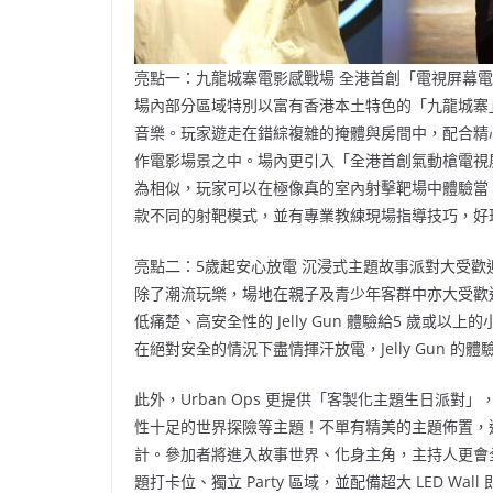
亮點一：九龍城寨電影感戰場 全港首創「電視屏幕
場內部分區域特別以富有香港本土特色的「九龍城寨
音樂。玩家遊走在錯綜複雜的掩體與房間中，配合精
作電影場景之中。場內更引入「全港首創氣動槍電視
為相似，玩家可以在極像真的室內射擊靶場中體驗當
款不同的射靶模式，並有專業教練現場指導技巧，好
亮點二：5歲起安心放電 沉浸式主題故事派對大受歡
除了潮流玩樂，場地在親子及青少年客群中亦大受歡
低痛楚、高安全性的 Jelly Gun 體驗給5 歲
在絕對安全的情況下盡情揮汗放電，Jelly Gun 
此外，Urban Ops 更提供「客製化主題生日派
性十足的世界探險等主題！不單有精美的主題佈置，連全
計。參加者將進入故事世界、化身主角，主持人更會
題打卡位、獨立 Party 區域，並配備超大 LED W