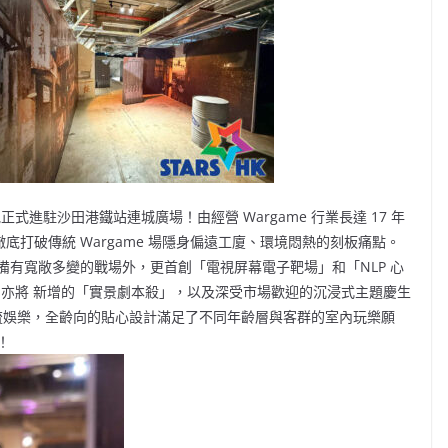
場地正式進駐沙田港鐵站連城廣場！由經營 Wargame 行業長達 17 年
，徹底打破傳統 Wargame 場隱身偏遠工廈、環境悶熱的刻板痛點。
有寬敞多變的戰場外，更首創「電視屏幕電子靶場」和「NLP 心
方案。七月亦將 新增的「實景劇本殺」，以及深受市場歡迎的沉浸式主題慶生
與潮流娛樂，全齡向的貼心設計滿足了不同年齡層與客群的室內玩樂願
！