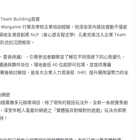
m Building首選
富的 Wargame 行業及學校企業培訓經驗，他深信室內競技運動不僅是
全港首創將 NLP（身心語言程式學）元素完美注入企業 Team
流於形式的沉悶框架。
、要員保護），引導參加者觀察並了解在不同情景下的心態變化，
通與夥伴信任。場地最低 60 位起即可包場，並提供專屬
規格的賽後檢討解說，是各大企業人力資源部（HR）提升團隊凝聚力的全
版網遊
露正積極籌備多元娛樂項目。除了現有的競技玩法外，全新一系統實景劇
時，深受年輕人喜愛的網遊之「實體版非對稱對抗遊戲」玩法亦即將
待！