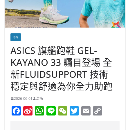
時尚
ASICS 旗艦跑鞋 GEL-
KAYANO 33 矚目登場 全
新FLUIDSUPPORT 技術
穩定與舒適為你全力助跑
2026-06-01
浩楠
F
Si
W
Li
W
T
E
C
a
n
h
n
e
w
m
o
c
a
at
e
C
itt
ai
p