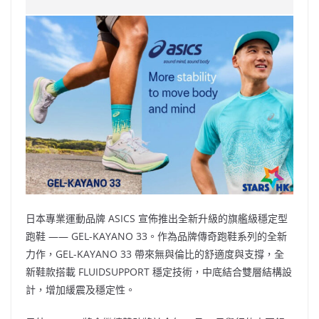
e
W
s
h
er
l
y
b
ei
A
at
Li
o
b
p
n
o
o
p
k
k
日本專業運動品牌 ASICS 宣佈推出全新升級的旗艦級穩定型
跑鞋 —— GEL-KAYANO 33。作為品牌傳奇跑鞋系列的全新
力作，GEL-KAYANO 33 帶來無與倫比的舒適度與支撐，全
新鞋款搭載 FLUIDSUPPORT 穩定技術，中底結合雙層結構設
計，增加緩震及穩定性。