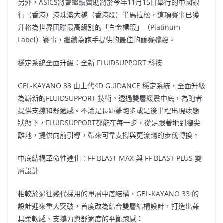
另外，ASICS將會繼續贊助將於今年11月15日舉行的中國銀
行（香港）港珠澳大橋（香港段）半馬拉松，這項賽事已獲
升格為世界田聯最高級別的「白金標籤」（Platinum
Label）賽事，繼續為跑手提供的最佳的競賽體驗。
穩定系統全面升級：全新 FLUIDSUPPORT 科技
GEL-KAYANO 33 由上代4D GUIDANCE 穩定系統，全面升級
為嶄新的FLUIDSUPPORT 技術。透過雙層緩震中底，為跑者
提供支撐和舒適感。不論是長距離跑步或是後半程出現疲態
狀態下，FLUIDSUPPORT都能在每一步，從足跟著地到腳尖
離地，提供向前引導，帶來可靠支撐與更流暢的步伐轉換。
中底結構革命性進化：FF BLAST MAX 與 FF BLAST PLUS 雙
層設計
相較於過往幾代採用的單層中底結構，GEL-KAYANO 33 的
設計迎來重大突破，首度改為結合雙層結構設計，打造出兼
具柔軟感、支撐力與舒適度的平衡跑感：