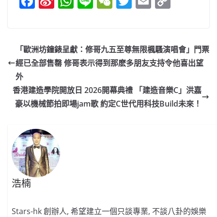
F
Si
W
Li
W
T
E
C
a
n
h
n
e
w
m
o
c
a
at
e
C
itt
ai
p
e
W
s
h
er
l
y
「歐洲坊鐘錶呈獻：修哥九五至尊無限楓騷演唱會」門票
b
ei
A
at
Li
經已全部售罄 修哥表示得到那麽多朋友支持令他喜出望
o
b
p
n
外
o
o
p
k
香港建造學院開放日 2026開幕典禮 「建造音樂C」洪嘉
豪以機械節拍即場jam歌 約定C世代用科技Build未來！
k
浩楠
Stars-hk 創辦人, 希望建立一個只談專業, 不談八卦的娛樂