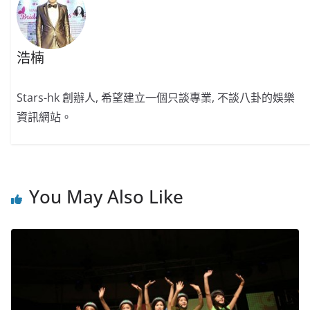
浩楠
Stars-hk 創辦人, 希望建立一個只談專業, 不談八卦的娛樂
資訊網站。
You May Also Like