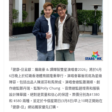
b
ei
A
at
Li
o
b
p
n
o
o
p
k
k
「健康•旦呈獻：羅啟豪 & 譚輝智雙星演唱會2026」將於6月
6日晚上於紅磡香港體育館隆重舉行，演唱會幕後班底為星級
陣容，包括出品人陳淑芬和馬榮成、演唱會總監蕭潮順、創
作總監鄭丹瑞、監製Polly Chung 、音樂總監趙增熹和服裝
設計陳華國，絕對是質量和信心的保證。票價分別為$1380
和 $580 兩種，並定於今個星期日(3月8日)早上10時正開始在
「健康•旦」網站獨家優先訂購。