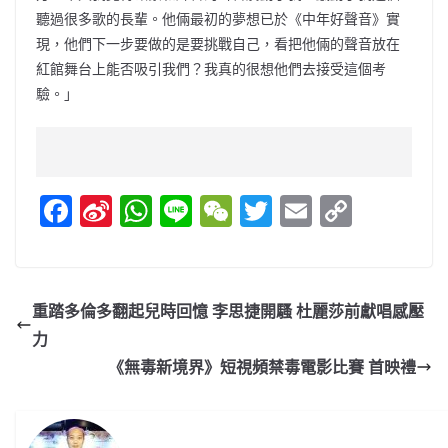
聽過很多歌的長輩。他倆最初的夢想已於《中年好聲音》實
現，他們下一步要做的是要挑戰自己，看把他倆的聲音放在
紅館舞台上能否吸引我們？我真的很想他們去接受這個考
驗。」
F
Si
W
Li
W
T
E
C
a
n
h
n
e
w
m
o
c
a
at
e
C
itt
ai
p
e
W
s
h
er
l
y
重踏多倫多翻起兒時回憶 李思捷開騷 杜麗莎前獻唱感壓
b
ei
A
at
Li
力
o
b
p
n
《無毒新境界》短視頻禁毒電影比賽 首映禮
o
o
p
k
k