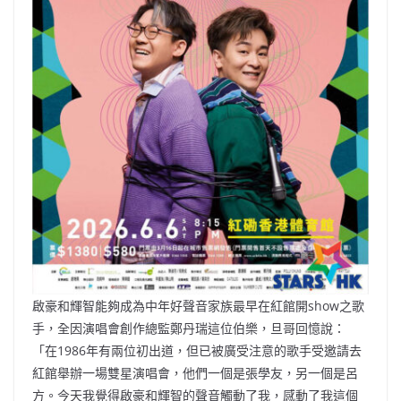
啟豪和輝智能夠成為中年好聲音家族最早在紅館開show之歌
手，全因演唱會創作總監鄭丹瑞這位伯樂，旦哥回憶說：
「在1986年有兩位初出道，但已被廣受注意的歌手受邀請去
紅館舉辦一場雙星演唱會，他們一個是張學友，另一個是呂
方。今天我覺得啟豪和輝智的聲音觸動了我，感動了我這個