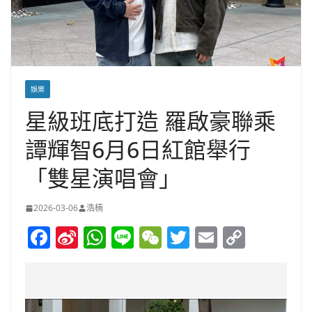
娛樂
星級班底打造 羅啟豪聯乘
譚輝智6月6日紅館舉行
「雙星演唱會」
2026-03-06
浩楠
F
Si
W
Li
W
T
E
C
a
n
h
n
e
w
m
o
c
a
at
e
C
itt
ai
p
e
W
s
h
er
l
y