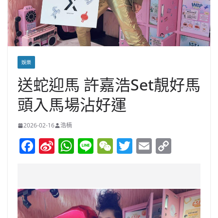
娛樂
送蛇迎馬 許嘉浩Set靚好馬
頭入馬場沾好運
2026-02-16
浩楠
F
Si
W
Li
W
T
E
C
a
n
h
n
e
w
m
o
c
a
at
e
C
itt
ai
p
e
W
s
h
er
l
y
b
ei
A
at
Li