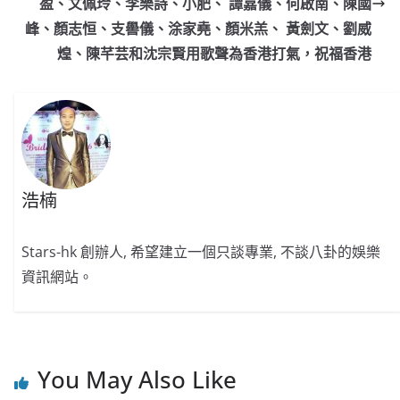
盈、文佩玲、李樂詩、小肥、 譚嘉儀、何啟南、陳國
k
峰、顏志恒、支嚳儀、涂家堯、顏米羔、 黃劍文、劉威
煌、陳芊芸和沈宗賢用歌聲為香港打氣，祝福香港
浩楠
Stars-hk 創辦人, 希望建立一個只談專業, 不談八卦的娛樂
資訊網站。
You May Also Like