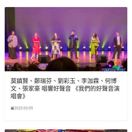
莫鎮賢、鄭瑞芬、劉彩玉、李泇霖、何博
文、張家豪 唱響好聲音 《我們的好聲音演
唱會》
2025-03-05