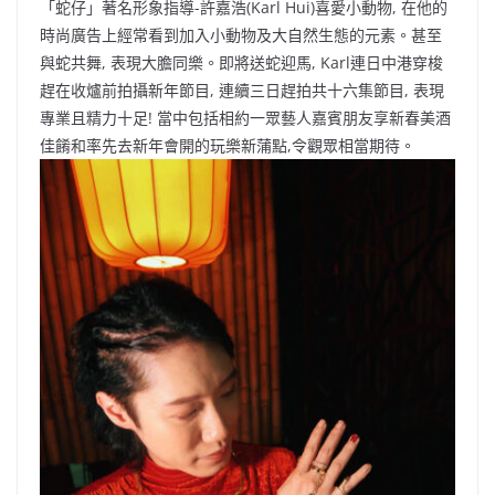
「蛇仔」著名形象指導-許嘉浩(Karl Hui)喜愛小動物, 在他的
時尚廣告上經常看到加入小動物及大自然生態的元素。甚至
與蛇共舞, 表現大膽同樂。即將送蛇迎馬, Karl連日中港穿梭
趕在收爐前拍攝新年節目, 連續三日趕拍共十六集節目, 表現
專業且精力十足! 當中包括相約一眾藝人嘉賓朋友享新春美酒
佳餚和率先去新年會開的玩樂新蒲點,令觀眾相當期待。