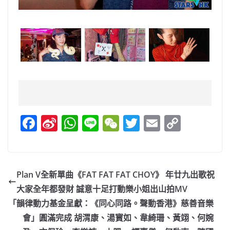
F
Si
W
Li
W
T
E
C
a
n
h
n
e
w
m
o
c
a
at
e
C
itt
ai
p
e
W
s
h
er
l
y
Plan V全新單曲《FAT FAT FAT CHOY》 年廿九出歌祝
b
ei
A
at
Li
大家全年都發財 誠意十足打動樂小姐出山拍MV
o
b
p
n
「韻律動力基金呈獻：《同心同路。聲動香港》慈善音樂
o
o
p
k
會」圓滿完成 胡渭康、湯寳如、韋綺珊、黃翊、何婉