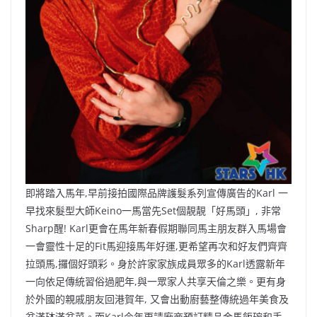
即將踏入馬年,早前接拍國際品牌護髮系列宣傳廣告的Karl 一
早找來髮型大師Keino一馬當先Set個靚靚「好馬頭」, 非常
Sharp醒! Karl更會在馬年新春假期聯同馬主朋友群入馬場會
一會靈性十足的Fit馬迎接馬年好運,更希望再次和好友們齊齊
拉頭馬,攞個好頭彩。身於許家家族成員眾多的Karl透露新年
一向依足傳統習俗過肥年,與一眾家人共享天倫之樂。更有身
於外國的親戚朋友回港賀年, 又會出動廚藝整傳統過年美食及
盆滿砵滿盆菜。而Karl今年更請廠商預訂精品金馬飯碗和手