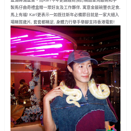
製馬仔曲奇禮盒贈一眾好友及工作夥伴, 寓意金飯碗豐衣足食,
馬上有福! Karl更表示一如既往新年必備節目就是一家大細入
場睇賀歲片, 套套都睇足, 身體力行舉手舉腳支持香港電影!