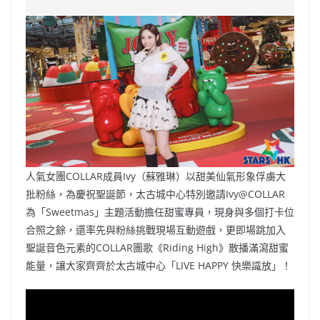
e
W
s
h
er
l
y
b
ei
A
at
Li
o
b
p
n
o
o
p
k
k
人氣女團COLLAR成員Ivy（蘇雅琳）以甜美仙氣形象俘虜大
批粉絲，為慶祝聖誕節，太古城中心特別邀請Ivy@COLLAR
為「Sweetmas」主題活動擔任甜蜜專員，現身與多個打卡位
合照之餘，還率先與粉絲挑戰現場互動遊戲，更即場跳加入
聖誕音色元素的COLLAR團歌《Riding High》散播滿瀉甜蜜
能量，讓大家齊齊於太古城中心「LIVE HAPPY 快樂識放」！