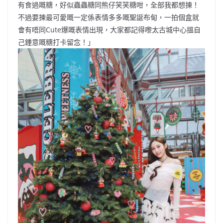
有食過嘅糖，好似蟲蟲糖同熊仔笑笑糖咁，全部我都想揀！
不過要揀最可愛嘅一定係表情多多嘅聖誕布甸，一拍個盒就
會有唔同Cute爆嘅表情出現，大家都記得嚟太古城中心搵自
己鍾意嘅糖打卡留念！」