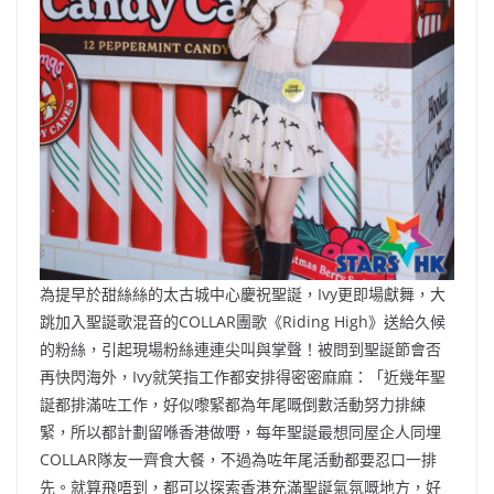
為提早於甜絲絲的太古城中心慶祝聖誕，Ivy更即場獻舞，大
跳加入聖誕歌混音的COLLAR團歌《Riding High》送給久候
的粉絲，引起現場粉絲連連尖叫與掌聲！被問到聖誕節會否
再快閃海外，Ivy就笑指工作都安排得密密麻麻：「近幾年聖
誕都排滿咗工作，好似嚟緊都為年尾嘅倒數活動努力排練
緊，所以都計劃留喺香港做嘢，每年聖誕最想同屋企人同埋
COLLAR隊友一齊食大餐，不過為咗年尾活動都要忍口一排
先。就算飛唔到，都可以探索香港充滿聖誕氣氛嘅地方，好