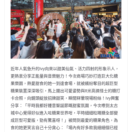
近年人氣急升的Ivy向來以甜美仙氣、活力四射的形象示人，
更熱衷分享正能量與音樂魅力！今次商場巧妙打造巨大化糖
果樂園，熱愛甜食的她一到達會場，就被繽紛奪目的超巨型
糖果裝置深深吸引，馬上擺出可愛姿勢與8米高搞怪士的糖打
卡合照，向鏡頭綻放招牌甜笑，瞬間冧暈現場粉絲！Ivy興奮
分享：「平時我都好鍾意聖誕節嘅甜蜜氛圍，今次嚟到太古
城中心覺得好似進入咗糖果世界咁，平時細細粒嘅糖全部變
成巨型可愛版，勁有驚喜呀！」被問到最愛的糖果角色，為
食的她更笑言自己十分貪心：「場內有好多款我細細個已經