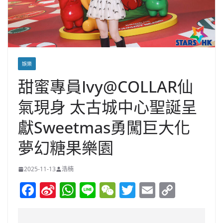
娛樂
甜蜜專員Ivy@COLLAR仙
氣現身 太古城中心聖誕呈
獻Sweetmas勇闖巨大化
夢幻糖果樂園
2025-11-13
浩楠
F
Si
W
Li
W
T
E
C
a
n
h
n
e
w
m
o
c
a
at
e
C
itt
ai
p