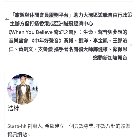
c
a
at
e
C
itt
ai
p
e
W
s
h
er
l
y
「旅遊與休閒會員服務平台」助力大灣區遊艇自由行政策
b
ei
A
at
Li
主辦方倡打造香港成亞洲遊艇經濟中心
o
b
p
n
《When You Believe 奇幻之聲》：生命、聲音與夢想的
o
o
p
k
音樂盛會 《中年好聲音》黃博、劉洋、李金凱、王鄭浚
仁、黃劍文、支嚳儀 攜手著名魔術大師鄺健雄、鄺保恩
k
燃動新加坡舞台
浩楠
Stars-hk 創辦人, 希望建立一個只談專業, 不談八卦的娛樂
資訊網站。