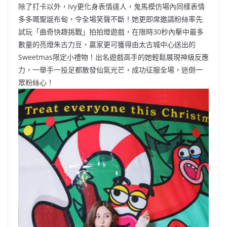
除了打卡以外，Ivy更化身表情達人，鬼馬模仿場內同樣表情
多多嘅聖誕布甸，令全場笑聲不斷！她更即席邀請粉絲率先
試玩「曲奇快趣挑戰」拍拍燈遊戲，在限時30秒內擊中最多
數量的亮燈朱古力豆，贏家更可獲得由太古城中心送出的
Sweetmas限定小禮物！出名遊戲高手的她輕鬆展現神級反應
力，一舉手一投足都散發仙氣光芒，成功征服全場，迷倒一
眾粉絲心！