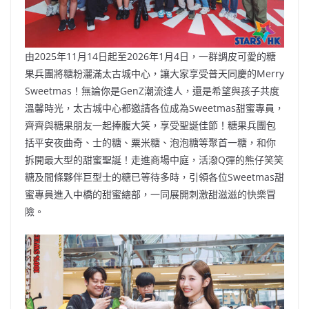
由2025年11月14日起至2026年1月4日，一群調皮可愛的糖
果兵團將糖粉灑滿太古城中心，讓大家享受普天同慶的Merry
Sweetmas！無論你是GenZ潮流達人，還是希望與孩子共度
溫馨時光，太古城中心都邀請各位成為Sweetmas甜蜜專員，
齊齊與糖果朋友一起捧腹大笑，享受聖誕佳節！糖果兵團包
括平安夜曲奇、士的糖、粟米糖、泡泡糖等聚首一糖，和你
拆開最大型的甜蜜聖誕！走進商場中庭，活潑Q彈的熊仔笑笑
糖及間條夥伴巨型士的糖已等待多時，引領各位Sweetmas甜
蜜專員進入中橋的甜蜜總部，一同展開刺激甜滋滋的快樂冒
險。