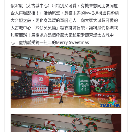
似呢度（太古城中心）咁特別又可愛，有機會想同朋友同屋
企人再嚟影相！」活動尾聲，意猶未盡的Ivy把握機會與粉絲
大合照之餘，更化身溫暖的聖誕老人，向大家大派超可愛的
太古城中心「熊仔笑笑糖」糖衣掛飾盲袋，讓粉絲們都滿載
甜蜜而歸！最後她亦熱情呼籲大家趁聖誕節齊聚太古城中
心，盡情感受獨一無二的Merry Sweetmas！