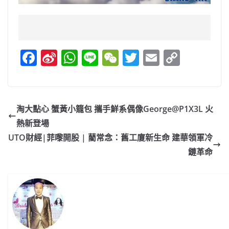
F
Si
W
Li
W
T
E
C
a
n
h
n
e
w
m
o
c
a
at
e
C
itt
ai
p
e
W
s
h
er
l
y
淘大點心 蟹黃小籠包 攜手鮮系偶像George@P1X3L 火
b
ei
A
at
Li
熱新登場
o
b
p
n
UTO財經|菲嚟開股 | 藺常念：舊工廈新生命 建華領軍冷
o
o
p
k
鏈革命
k