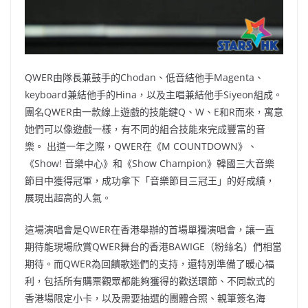
QWER由隊長兼鼓手的Chodan、低音結他手Magenta、
keyboard兼結他手的Hina，以及主唱兼結他手Siyeon組成。
團名QWER由一款線上遊戲的技能鍵Q、W、E和R而來，寓意
她們可以像遊戲一樣，有不同的組合技能來完成豐富的音
樂。 出道一年之際，QWER在《M COUNTDOWN》、
《Show! 音樂中心》和《Show Champion》韓國三大音樂
節目中獲得冠軍，成功拿下「音樂節目三冠王」的好成績，
展現出超高的人氣。
這場演唱會是QWER在香港舉辦的首場單獨演唱會，讓一直
期待能現場欣賞QWER舞台的香港BAWIGE（粉絲名）們相當
期待。而QWER為回饋歌迷們的支持，還特別準備了暖心福
利，包括所有購票觀眾都能夠獲得的歡送環節、不同款式的
香港場限定小卡，以及需要抽選的團體合照、親筆簽名海