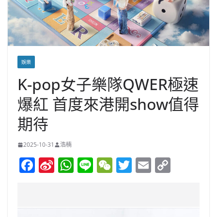
娛樂
K-pop女子樂隊QWER極速
爆紅 首度來港開show值得
期待
2025-10-31
浩楠
F
Si
W
Li
W
T
E
C
a
n
h
n
e
w
m
o
c
a
at
e
C
itt
ai
p
e
W
s
h
er
l
y