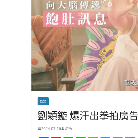
娛樂
劉穎鏇 爆汗出拳拍廣告 
2024-07-26
浩楠