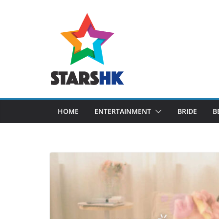
Skip
to
content
HOME
ENTERTAINMENT
BRIDE
B