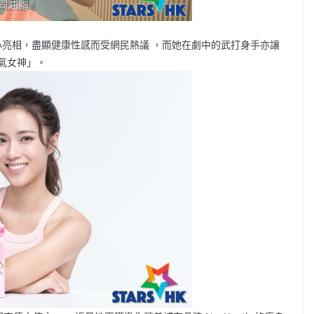
小背心亮相，盡顯健康性感而受網民熱議 ，而她在劇中的武打身手亦讓
氣女神」。