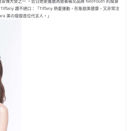
台奧運宣傳大使之一 。近日她更獲邀為營養補充品牌 NeoYouth 的瘦身
Tiffany 讚不絕口：「Tiffany 熱愛運動，形象甜美健康，又非常注
ara 美の瘦瘦首位代言人。」