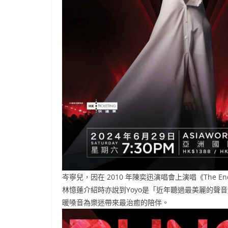
岑寧兒，因在 2010 年陳奕迅演唱會上演唱《The E
林憶蓮介紹時亦說到Yoyo是「近年聽過最美麗的聲
暖嗓音為樂迷帶來最治癒的陪伴。