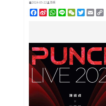
2024-05-22
浩楠
F
Si
W
Li
W
T
E
a
n
h
n
e
w
m
c
a
at
e
C
itt
ai
e
W
s
h
er
l
b
ei
A
at
o
b
p
o
o
p
k