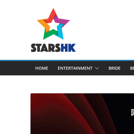
Skip
to
content
HOME
ENTERTAINMENT
BRIDE
B