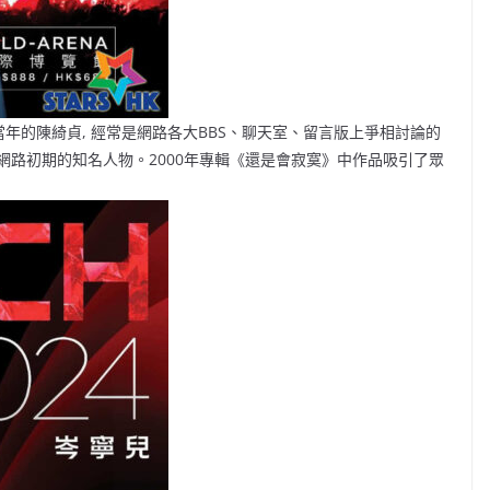
代，當年的陳綺貞, 經常是網路各大BBS、聊天室、留言版上爭相討論的
路初期的知名人物。2000年專輯《還是會寂寞》中作品吸引了眾