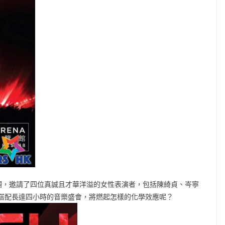
覺色調，邀請了四位真誠且才華洋溢的女性表演者，包括陳綺貞、岑寧
。四位文青才女搭配長達四小時的音樂盛會，將燃起怎樣的化學效應呢？