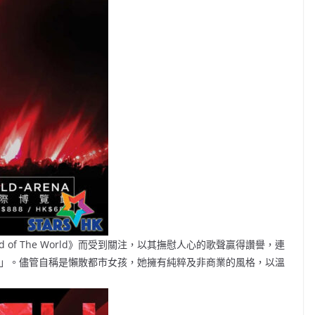
nd of The World》而受到關注，以其撫慰人心的歌聲贏得讚譽，連
音」。儘管自稱是懶散都市女孩，她擁有純粹及非商業的風格，以溫