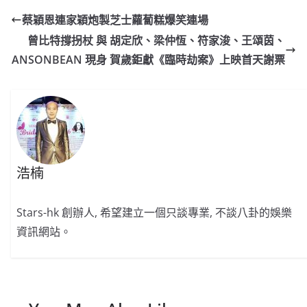
e
W
s
h
er
l
y
蔡穎恩連家穎炮製芝士蘿蔔糕爆笑連場
b
ei
A
at
Li
曾比特撐拐杖 與 胡定欣、梁仲恆、符家浚、王頌茵、
o
b
p
n
ANSONBEAN 現身 賀歲鉅獻《臨時劫案》上映首天謝票
o
o
p
k
k
浩楠
Stars-hk 創辦人, 希望建立一個只談專業, 不談八卦的娛樂
資訊網站。