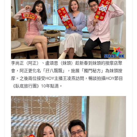
b
ei
A
at
Li
o
b
p
n
o
o
p
k
k
李尚正（阿正）、盧頌恩（妹頭）趁新春到妹頭的按摩店聚
會，阿正更化名「孖八飄飄」，施展「獨門秘方」為妹頭按
摩。之後兩位接受HOY主播王凌燕訪問，暢談拍攝HOY節目
《臥底旅行團》10年點滴。