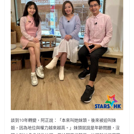
談到10年轉變，阿正說：「本來叫她妹頭，後來被迫叫妹
姐，因為地位與權力越來越高。」妹頭就說是年齡問題，沒