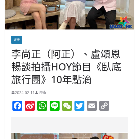
娛樂
李尚正（阿正）、盧頌恩
暢談拍攝HOY節目《臥底
旅行團》10年點滴
2024-02-11
浩楠
F
Si
W
Li
W
T
E
C
a
n
h
n
e
w
m
o
c
a
at
e
C
itt
ai
p
e
W
s
h
er
l
y