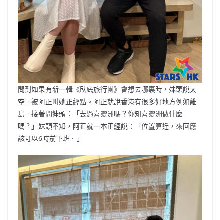
問到如果有新一輯《臥底旅行團》會想去哪裏時，妹頭說太
空，被阿正叫她正經點。阿正就說香港有很多好地方例如離
島，接著問妹頭：「去過喜靈洲嗎？你知喜靈洲做什麼
嗎？」妹頭不知，阿正就一本正經說：「位置算近，來回應
該可以6時前下班。」