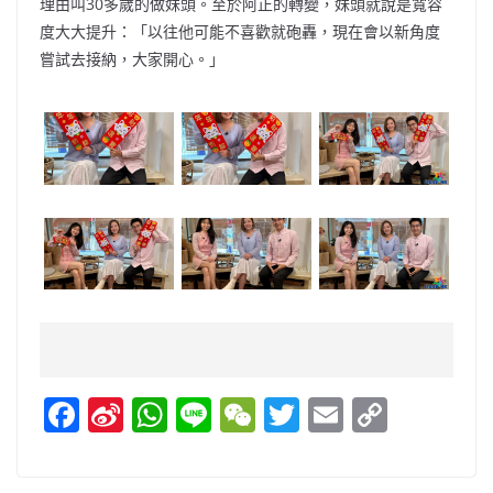
理由叫30多歲的做妹頭。至於阿正的轉變，妹頭就說是寬容
度大大提升：「以往他可能不喜歡就砲轟，現在會以新角度
嘗試去接納，大家開心。」
F
Si
W
Li
W
T
E
C
a
n
h
n
e
w
m
o
c
a
at
e
C
itt
ai
p