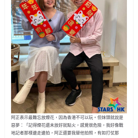
阿正表示最難忘放煙花，因為香港不可以玩。但妹頭就說是
惡夢：「記得煙花還未放好就點火，感覺很危險，我好像戰
地記者那樣邊走邊拍，阿正還要我替他拍照，有如打仗那