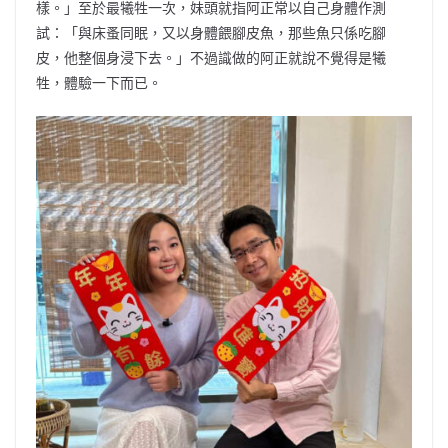
樣。」至於最犧牲一次，妹頭就指阿正常以自己身體作測
試：「與床蚤同眠，又以身體餵腳皮魚，那些魚只係吃腳
皮，他整個身浸下去。」不過識做的阿正就說不覺得是犧
牲，體驗一下而已。