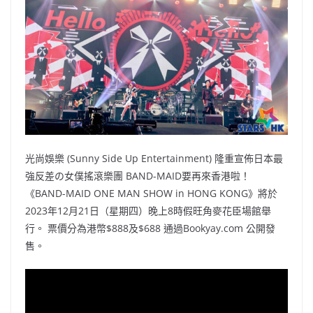
b
ei
A
at
Li
o
b
p
n
o
o
p
k
k
光尚娛樂 (Sunny Side Up Entertainment) 隆重宣佈日本最
強反差の女僕搖滾樂團 BAND-MAID要再來香港啦！
《BAND-MAID ONE MAN SHOW in HONG KONG》將於
2023年12月21日（星期四）晚上8時假旺角麥花臣場館舉
行。 票價分為港幣$888及$688 通過Bookyay.com 公開發
售。