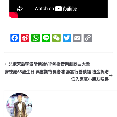
F
Si
W
Li
W
T
E
C
a
n
h
n
e
w
m
o
c
a
at
e
C
itt
ai
p
e
W
s
h
er
l
y
兒歌天后李紫昕榮獲VlP熱播音樂劇歌曲大獎
b
ei
A
at
Li
麥德羅65歲生日 興奮期待長者咭 壽宴行善積福 禮金捐贈
o
b
p
n
低入家庭小朋友唸書
o
o
p
k
k