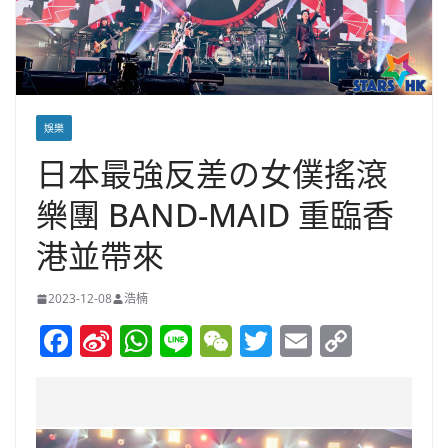
娛樂
日本最強反差の女僕搖滾
樂團 BAND-MAID 重臨香
港並帶來
2023-12-08
浩楠
F
Si
W
Li
W
T
E
C
a
n
h
n
e
w
m
o
c
a
at
e
C
itt
ai
p
e
W
s
h
er
l
y