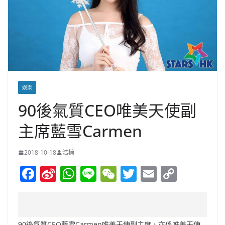
娛樂
90後氣質CEO唯美天使副
主席藍雪Carmen
2018-10-18
浩楠
F
Si
W
Li
W
T
E
C
a
n
h
n
e
w
m
o
c
a
at
e
C
itt
ai
p
e
W
s
h
er
l
y
90後氣質CEO藍雪Carmen唯美天使副主席，亦係唯美天使