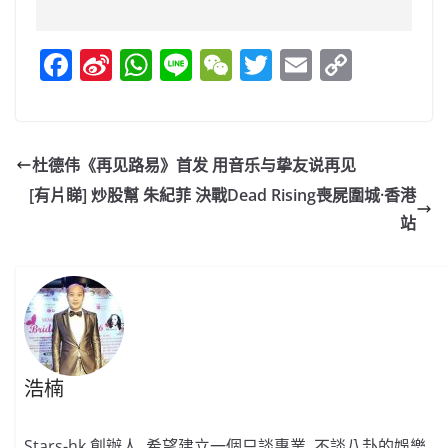
F
Si
W
Li
W
T
E
C
a
n
h
n
e
w
m
o
c
a
at
e
C
itt
ai
p
e
W
s
h
er
l
y
杜德伟《再见路易》首发 用音乐与挚友说再见
b
ei
A
at
Li
[有片睇] 炒股幫 朱紀菲 決戰Dead Rising喪屍圍城·香港
o
b
p
n
站
o
o
p
k
k
浩楠
Stars-hk 創辦人, 希望建立一個只談專業, 不談八卦的娛樂