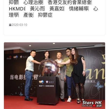
抑鬱︳心理治療︳香港交友約會業總會︳
HKMDI︳黃沁而︳黃嘉如︳情緒輔導︳心
理學︳產後︳抑鬱症
2020-03-10