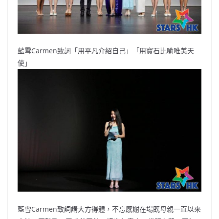
藍雪Carmen致詞「用平凡介紹自己」「用寶石比喻唯美天
使」
藍雪Carmen致詞講大方得體，不忘感謝在場既母親一直以來