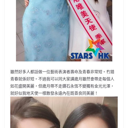
雖然好多人都話做一位藝術表演者壽命及青春非常短。冇錯
青春就係好短。不過我可以同大家講歲月雖然會帶走每個人
如花盛開美麗，但歲月帶不走鑽石永恆不變獨有金光光澤，
就好似我地天使一樣散發永遠內在既善良同美麗！