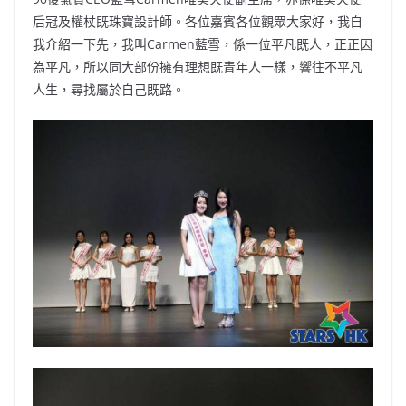
b
ei
A
at
Li
后冠及權杖既珠寶設計師。各位嘉賓各位觀眾大家好，我自
o
b
p
n
我介紹一下先，我叫Carmen藍雪，係一位平凡既人，正正因
為平凡，所以同大部份擁有理想既青年人一樣，響往不平凡
o
o
p
k
人生，尋找屬於自己既路。
k