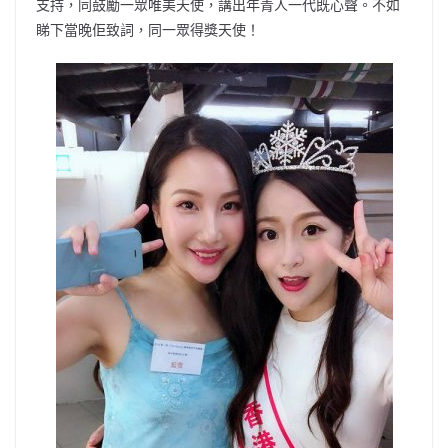
支持，同鼓勵一眾唯美天使，講出年青人一代既心聲。不如
睇下當晚佢致詞，同一眾得獎天使！