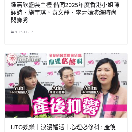
鍾嘉欣盛裝主禮 偕同2025年度香港小姐陳
詠詩、施宇琪、袁文靜、李尹嫣演繹時尚
閃飾秀
2025-11-17
UTO娛樂｜浪漫婚活｜心理必修科 : 產後