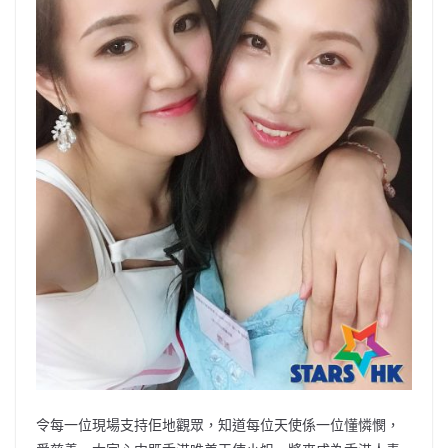
令每一位現場支持佢地觀眾，知道每位天使係一位懂憐憫，