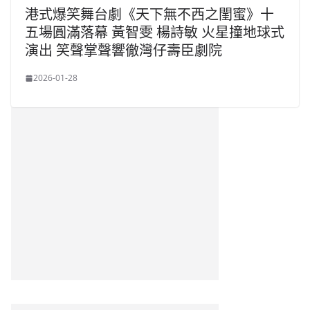
港式爆笑舞台劇《天下無不西之閨蜜》十
五場圓滿落幕 黃智雯 楊詩敏 火星撞地球式
演出 笑聲掌聲響徹灣仔壽臣劇院
2026-01-28