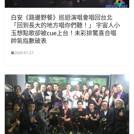
白安《路邊野餐》巡迴演唱會唱回台北
「回到長大的地方唱你們聽！」 宇宙人小
玉想點歌卻被cue上台！未彩排驚喜合唱
帥氣指數破表
2026-01-27