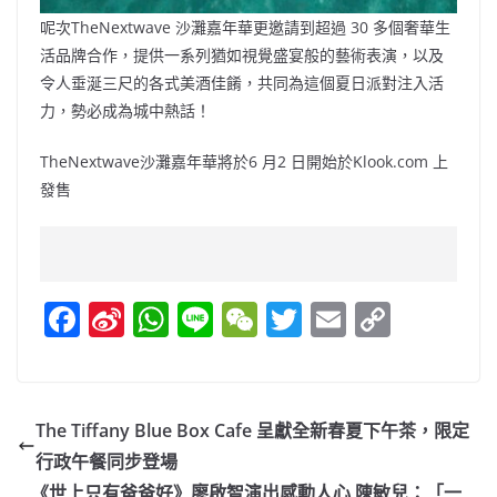
呢次TheNextwave 沙灘嘉年華更邀請到超過 30 多個奢華⽣
活品牌合作，提供⼀系列猶如視覺盛宴般的藝術表演，以及
令⼈垂涎三尺的各式美酒佳餚，共同為這個夏⽇派對注入活
⼒，勢必成為城中熱話！
TheNextwave沙灘嘉年華將於6 ⽉2 ⽇開始於Klook.com 上
發售
F
Si
W
Li
W
T
E
C
a
n
h
n
e
w
m
o
c
a
at
e
C
itt
ai
p
e
W
s
h
er
l
y
The Tiffany Blue Box Cafe 呈獻全新春夏下午茶，限定
b
ei
A
at
Li
行政午餐同步登場
o
b
p
n
《世上只有爸爸好》廖啟智演出感動人心 陳敏兒：「一