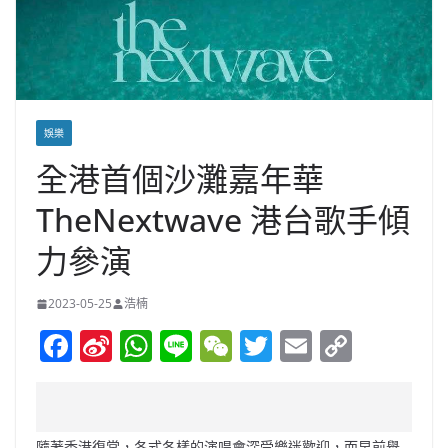
娛樂
全港⾸個沙灘嘉年華
TheNextwave 港台歌手傾
力參演
2023-05-25
浩楠
F
Si
W
Li
W
T
E
C
a
n
h
n
e
w
m
o
c
a
at
e
C
itt
ai
p
e
W
s
h
er
l
y
隨著香港復常，各式各樣的演唱會深受樂迷歡迎，而早前舉