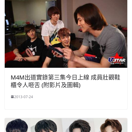
M4M出道實錄第三集今日上線 成員壯觀鞋
櫃令人咂舌 (附影片及圖輯)
2013-07-24