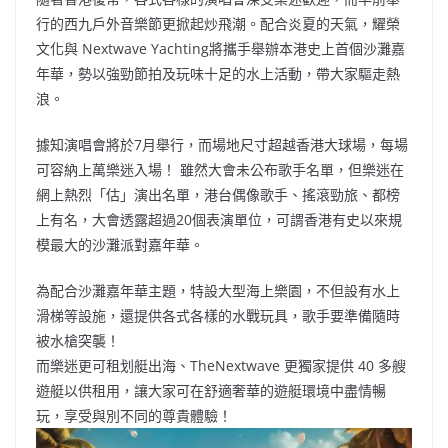
b
ei
A
at
Li
行的西九戶外音樂節更掀起炒飛潮。配合炎夏的天氣，耀榮
o
b
p
n
⽂化與 Nextwave Yachting將攜⼿舉辦本港史上⾸個沙灘嘉
年華，勢以強勁節拍及玩味⼗⾜的⽔上活動，帶⼤家驅走熱
o
o
p
k
浪。
k
據知演唱會將於7月舉行，而場地尺⼨超越香港⼤球場，每場
可容納上萬樂迷入場！ 雖然大會未公布歌手名單，但樂迷在
網上熱烈「估」演出名單，港台偶像歌手、搖滾勁旅、都榜
上有名，大會透露超過20個表演單位，可謂香港有史以來規
模最⼤的沙灘派對嘉年華。
為配合沙灘嘉年華主題，特設⼤型海上樂園，不但設有⽔上
滑梯等設施，還提供各式各樣的⽔戰玩具，歌手要準備隨時
被水槍突襲！
而樂迷更可租划艇出海、TheNextwave 更獨家提供 40 多艘
遊艇以供租⽤，讓⼤家可在舒適奢華的遊艇環境中盡情暢
玩，享受與別不同的尊貴體驗！