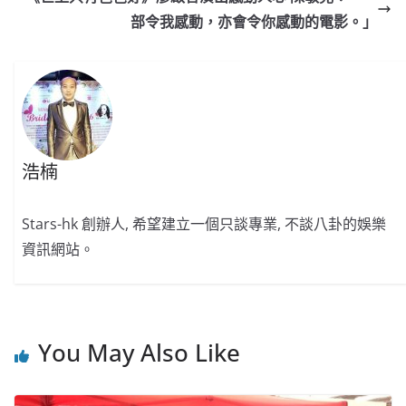
o
o
p
k
部令我感動，亦會令你感動的電影。」
k
浩楠
Stars-hk 創辦人, 希望建立一個只談專業, 不談八卦的娛樂
資訊網站。
You May Also Like