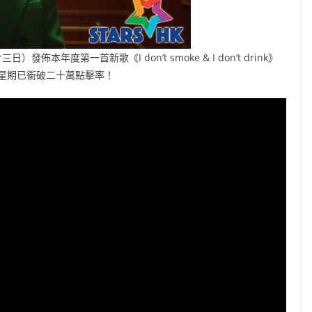
佈本年度第一首新歌《I don’t smoke & I don’t drink》
一星期已衝破二十萬點擊率！