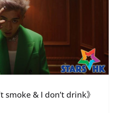
t smoke & I don’t drink》