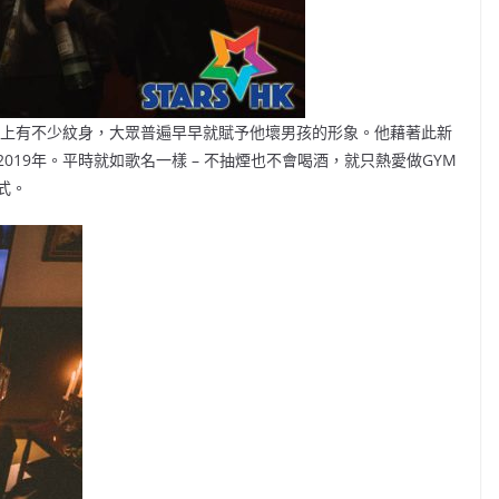
身上有不少紋身，大眾普遍早早就賦予他壞男孩的形象。他藉著此新
19年。平時就如歌名一樣 – 不抽煙也不會喝酒，就只熱愛做GYM
式。