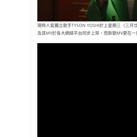
現時人氣獨立歌手TYSON YOSHI於上星期三（三月廿三日）發
及其MV於各大網絡平台同步上架，而新歌MV更在