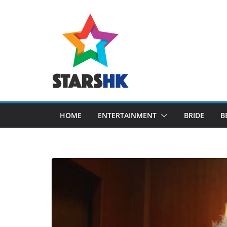
Skip
to
content
HOME
ENTERTAINMENT
BRIDE
B