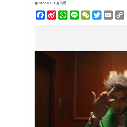
2022-03-30
浩楠
F
Si
W
Li
W
T
E
a
n
h
n
e
w
m
c
a
at
e
C
itt
ai
e
W
s
h
er
l
b
ei
A
at
o
b
p
o
o
p
k