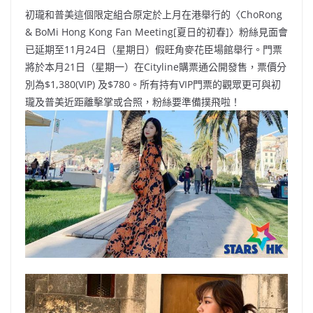
初瓏和普美這個限定組合原定於上月在港舉行的〈ChoRong
& BoMi Hong Kong Fan Meeting[夏日的初春]〉粉絲見面會
已延期至11月24日（星期日）假旺角麥花臣場館舉行。門票
將於本月21日（星期一）在Cityline購票通公開發售，票價分
別為$1,380(VIP) 及$780。所有持有VIP門票的觀眾更可與初
瓏及普美近距離擊掌或合照，粉絲要準備撲飛啦！