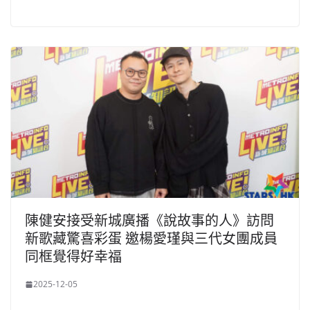
陳健安接受新城廣播《說故事的人》訪問
新歌藏驚喜彩蛋 邀楊愛瑾與三代女團成員
同框覺得好幸福
2025-12-05