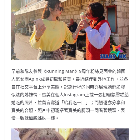
b
ei
A
at
Li
o
b
p
n
o
o
p
k
k
早前和隊友參與《Running Man》9周年粉絲見面會的韓國
人氣女團Apink成員初瓏和普美，最近結伴到外地工作，並各
自在社交平台上分享美照，記錄行程的同時亦展現她們如膠
似漆的姊妹情。寶美在個人Instagram上載一張初瓏餵雪糕給
她吃的照片，並留言寫道「給我吃一口」；而初瓏亦分享和
寶美的合照，照片中初瓏撘著寶美的膊頭一同看著鏡頭，表
情一致就如親姊妹一樣。