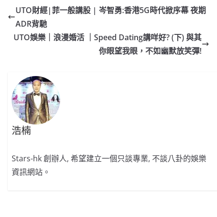
e
W
s
h
er
l
y
UTO財經|菲一般講股 | 岑智勇:香港5G時代掀序幕 夜期
b
ei
A
at
Li
ADR背馳
o
b
p
n
UTO娛樂｜浪漫婚活 ｜Speed Dating講咩好? (下) 與其
o
o
p
k
你眼望我眼，不如幽默放笑彈!
k
浩楠
Stars-hk 創辦人, 希望建立一個只談專業, 不談八卦的娛樂
資訊網站。