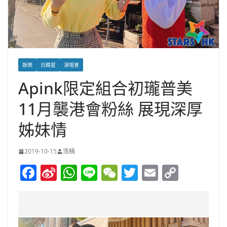
娛樂
日韓星
演唱會
Apink限定組合初瓏普美
11月襲港會粉絲 展現深厚
姊妹情
2019-10-15
浩楠
F
Si
W
Li
W
T
E
C
a
n
h
n
e
w
m
o
c
a
at
e
C
itt
ai
p
e
W
s
h
er
l
y