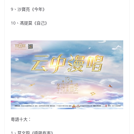
9、沙寶亮《今年》
10、馮提莫《自己》
粵語十大：
1、莫文蔚《呼吸有害》