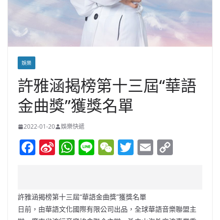
娛樂
許雅涵揭榜第十三屆“華語
金曲獎”獲獎名單
2022-01-20
娛樂快遞
F
Si
W
Li
W
T
E
C
a
n
h
n
e
w
m
o
c
a
at
e
C
itt
ai
p
e
W
s
h
er
l
y
許雅涵揭榜第十三屆“華語金曲獎”獲獎名單
b
ei
A
at
Li
日前，由華語文化國際有限公司出品，全球華語音樂聯盟主