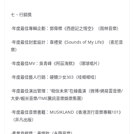
七、行銷獎
·年度最佳專輯企劃：鄧偉標《西遊記之悟空》（雨林音樂）
·年度最佳封套設計：韋禮安《Sounds of My Life》（索尼音
樂）
·年度最佳MV：吳青峰《阿茲海默》（環球唱片）
·年度最佳藝人行銷：硬糖少女303（哇唧唧哇）
·年度最佳演出管理：“相信未來”在線義演（微博/網易雲音樂/
大麥/蝦米音樂/TME騰訊音樂娛樂集團）
·年度最佳音樂書籍：MUSIKLAND《香港流行音樂專輯101》
（非凡出版）
·產業貢獻獎：黃懷欽（永聲音樂）