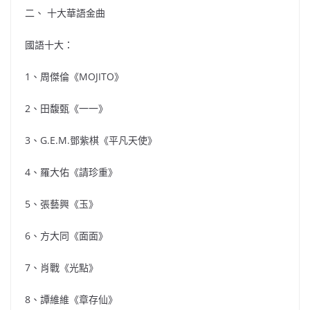
二、 十大華語金曲
國語十大：
1、周傑倫《MOJITO》
2、田馥甄《一一》
3、G.E.M.鄧紫棋《平凡天使》
4、羅大佑《請珍重》
5、張藝興《玉》
6、方大同《面面》
7、肖戰《光點》
8、譚維維《章存仙》