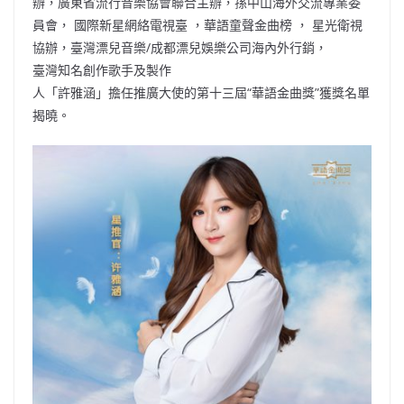
o
b
p
n
辦，廣東省流行音樂協會聯合主辦，孫中山海外交流專業委
員會， 國際新星網絡電視臺 ，華語童聲金曲榜 ， 星光衛視
o
o
p
k
協辦，臺灣漂兒音樂/成都漂兒娛樂公司海內外行銷，
k
臺灣知名創作歌手及製作
人「許雅涵」擔任推廣大使的第十三屆“華語金曲獎”獲獎名單
揭曉。