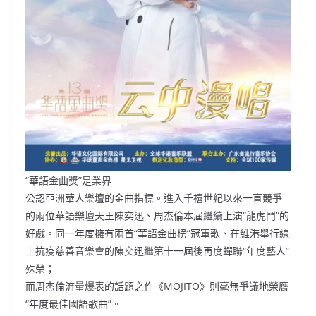
“華語金曲獎”是業界
公認亞洲華人樂壇的金曲指標。進入千禧世紀以來一直競爭
的兩位華語樂壇天王陳奕迅、周杰倫本屆繼續上演“龍虎鬥”的
好戲。同一年度擁有兩首“華語金曲榜”冠軍歌、在維港舉行線
上抗疫慈善音樂會的陳奕迅繼第十一屆後再度蟬聯“年度藝人”
殊榮；
而周杰倫流量爆表的話題之作《MOJITO》則毫無爭議地榮膺
“年度最佳國語歌曲”。