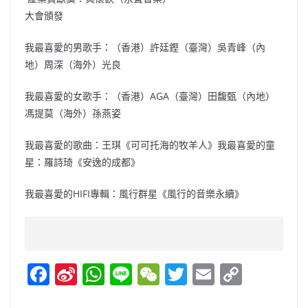
大會頒發
我最喜愛的男歌手：（香港）許廷鏗（臺灣）吳青峰（內
地）周深（海外）光良
我最喜愛的女歌手：（香港）AGA（臺灣）田馥甄（內地）
馮提莫（海外）孫燕姿
我最喜愛的歌曲：王琪《可可托海的牧羊人》我最喜愛的童
星：羅詩琦《安逸的成都》
我最喜愛的HIFI專輯：風行群星《風行的音樂永續》
F
Si
W
Li
W
T
E
C
a
n
h
n
e
w
m
o