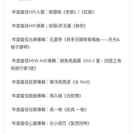
·年度最佳HIFI人聲：姚瓔格《老歌》/《紅歌》
·年度最佳HIFI演奏；邸揚/許玉蓮《無他》
·年度最佳古典專輯：孔嘉寧《貝多芬鋼琴奏鳴曲——月光&
槌子鍵琴》
·年度最佳NEW AGE專輯：鯨魚馬戲團《Vol.5 愛，回憶之海
與旅行者3號》
·年度最佳民樂專輯：東洋高周波《炎 Red》
·年度最佳戲曲專輯：馬久越《白蛇傳》
·年度最佳兒歌專輯：高一格《別具·一格》
·年度最佳心靈專輯：左小祖咒《紮西持林》