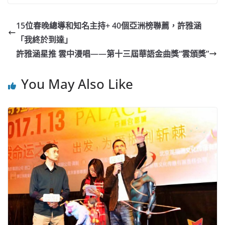
c
a
at
e
C
itt
ai
p
e
W
s
h
er
l
y
15位春晚總導和知名主持+ 40個亞洲榜聯薦，許雅涵
b
ei
A
at
Li
「我終於到達」
o
b
p
n
許雅涵星推 雲中漫唱——第十三屆華語金曲獎“雲頒獎”
o
o
p
k
You May Also Like
k