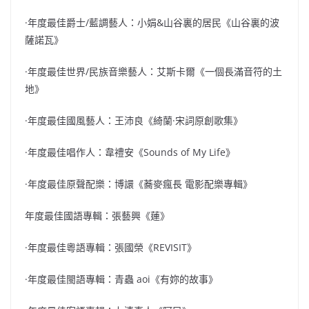
·年度最佳爵士/藍調藝人：小娟&山谷裏的居民《山谷裏的波
薩諾瓦》
·年度最佳世界/民族音樂藝人：艾斯卡爾《一個長滿音符的土
地》
·年度最佳國風藝人：王沛良《綺蘭·宋詞原創歌集》
·年度最佳唱作人：韋禮安《Sounds of My Life》
·年度最佳原聲配樂：博譞《蕎麥瘋長 電影配樂專輯》
年度最佳國語專輯：張藝興《蓮》
·年度最佳粵語專輯：張國榮《REVISIT》
·年度最佳閩語專輯：青蟲 aoi《有妳的故事》