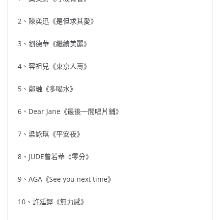
2、陳奕迅《是但求其愛》
3、劉德華《繼續美麗》
4、容祖兒《東京人壽》
5、鄭融《多喝水》
6、Dear Jane《最後一間唱片鋪》
7、梁詠琪《平安夜》
8、JUDE曾若華《零分》
9、AGA《See you next time》
10、許廷鏗《無力感》