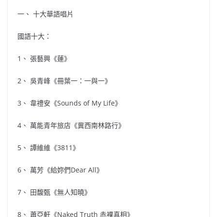
一、 十大華語唱片
國語十大：
1、 張藝興《蓮》
2、 吳青峰《冊葉一：一與一》
3、 韋禮安《Sounds of My Life》
4、 萬能青年旅店《冀西南林路行》
5、 譚維維《3811》
6、 萬芳《給妳們Dear All》
7、 田馥甄《無人知曉》
8、 蕭亞軒《Naked Truth 赤裸真相》