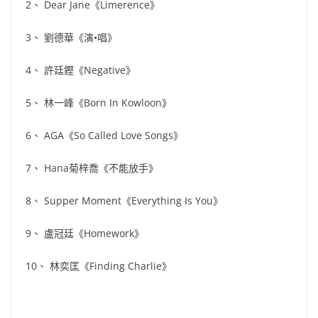
2、 Dear Jane《Limerence》
3、 劉德華《演•唱》
4、 許廷鏗《Negative》
5、 林一峰《Born In Kowloon》
6、 AGA《So Called Love Songs》
7、 Hana菊梓喬《不能放手》
8、 Supper Moment《Everything Is You》
9、 盧冠廷《Homework》
10、 林奕匡《Finding Charlie》