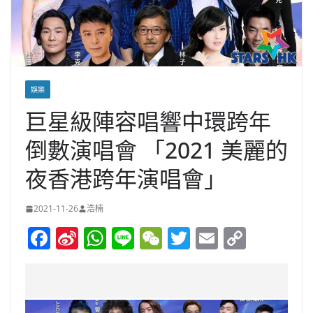
娛樂
巨星級陣容唱響中環跨年
倒數演唱會 「2021 美麗的
夜香港跨年演唱會」
2021-11-26
浩楠
F
Si
W
Li
W
T
E
C
a
n
h
n
e
w
m
o
c
a
at
e
C
itt
ai
p
e
W
s
h
er
l
y