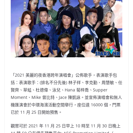
b
ei
A
at
Li
o
b
p
n
o
o
p
k
k
「2021 美麗的夜香港跨年演唱會」公佈歌手，表演歌手包
括：表演歌手：(排名不分先後) 林子祥、李克勤、周慧敏、任
賢齊、草蜢、杜德偉、泳兒、Hana 菊梓喬、Supper
Moment、Mike 曾比特、Jace 陳凱詠。並宣佈演唱會和無人
機匯演會於中環海濱活動空間舉行，座位達 16000 個，門票
已於 11 月 25 日開始預售。
觀眾可於 2021 年 11 月 25 日早上 10 時至 11 月 30 日晚上