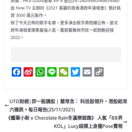
票價：HK$12000(豪華 VIP 6 座位)/$1280/$980/$680/$480
由 New TV 主辦的《2021 美麗的夜香港跨年演唱會》預計耗
資 3000 萬元製作。
除了今天公佈的歌手名單，更多演出歌手將陸續公佈，是次
跨年演唱會匯集最強人氣，載歌載舞與市民一起倒數迎接
2022。
F
Si
W
Li
W
T
E
C
a
n
h
n
e
w
m
o
c
a
at
e
C
itt
ai
p
e
W
s
h
er
l
y
UTO財經|菲一般講股 | 藺常念： 科技股領升，港股結束
b
ei
A
at
Li
六連跌。每日報告(25/11/2021)
o
b
p
n
《蠟筆小新 x Chocolate Rain冬瀛樂遊趣》 人氣「BB界
o
o
p
k
KOL」Lucy超模上身擺Pose賣萌