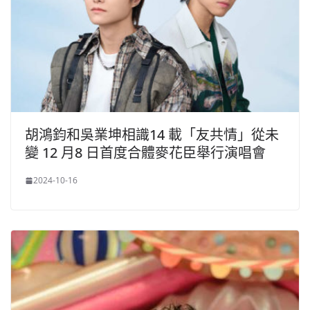
胡鴻鈞和吳業坤相識14 載「友共情」從未
變 12 月8 日首度合體麥花臣舉行演唱會
2024-10-16