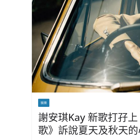
娛樂
謝安琪Kay 新歌打孖
歌》訴說夏天及秋天的