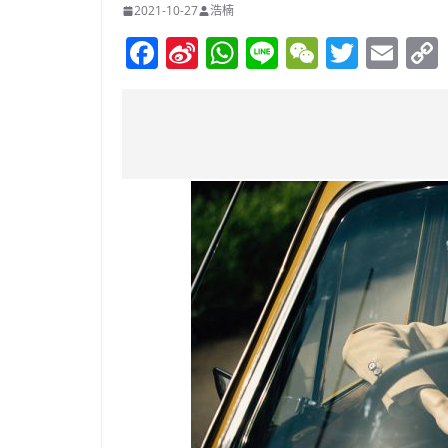
2021-10-27
浩楠
F
Si
W
Li
W
T
E
a
n
h
n
e
w
m
c
a
at
e
C
itt
ai
e
W
s
h
er
l
b
ei
A
at
o
b
p
o
o
p
k