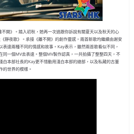
《離不開》。踏入初秋，她再一次過跟你訴說有關夏天以及秋天的心
及《靜夜歌》。承接《離不開》的創作靈感，兩首新歌均繼續由謝安
以表達兩種不同的情感和故事。Kay表示，雖然兩首歌看似不同，
在同一個MV去表達。整個MV製作認真，一共拍攝了整整四天，不
淺白本部社長的Kay更不惜動用淺白本部的總部，以及私藏的古董
作的世界的模樣。