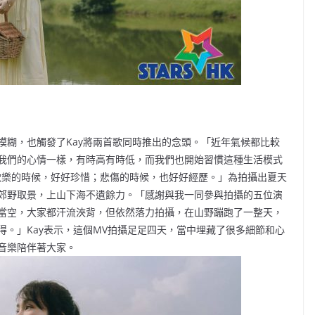
模糊，也觸發了Kay將兩首歌同時推出的念頭。「近年氣候都比較
我們的心情一樣，有時高有時低，而我們也開始習慣這種生活模式
歡樂的時候，好好珍惜；悲傷的時候，也好好經歷。」為拍攝出夏天
郊野取景，上山下海不遺餘力。「感謝與我一同參與拍攝的五位演
當空，大家都汗流浹背，但依然落力拍攝，在山野蹦跑了一整天，
。」Kay表示，這個MV拍攝足足四天，當中埋藏了很多細節和心
音樂陪伴著大家。