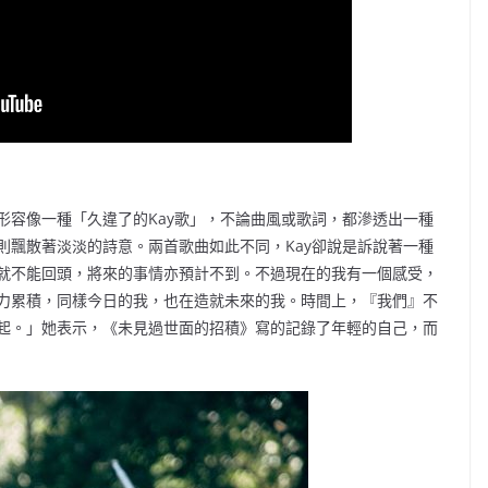
形容像一種「久違了的Kay歌」，不論曲風或歌詞，都滲透出一種
則飄散著淡淡的詩意。兩首歌曲如此不同，Kay卻說是訴說著一種
就不能回頭，將來的事情亦預計不到。不過現在的我有一個感受，
力累積，同樣今日的我，也在造就未來的我。時間上，『我們』不
起。」她表示，《未見過世面的招積》寫的記錄了年輕的自己，而