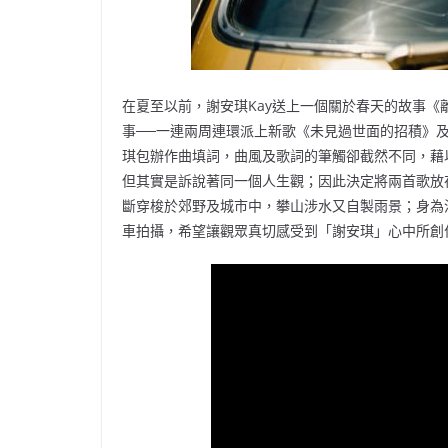
在夏至以前，謝安琪Kay送上一個關於春天的故事
事──一連兩周連環派上新歌《未見過世面的招積》
琪包辦作曲填詞，曲風及歌詞的筆觸卻截然不同，藉
但其實是訴說著同一個人生觀；因此決定將兩首歌放
斷穿梭於郊野及城市中，攀山涉水又自製雨景；身為
車拍攝，希望讓觀眾真切感受到「謝安琪」心中所創