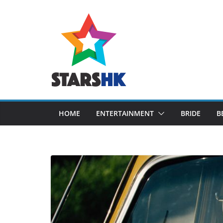
Skip
to
content
HOME
ENTERTAINMENT
BRIDE
B