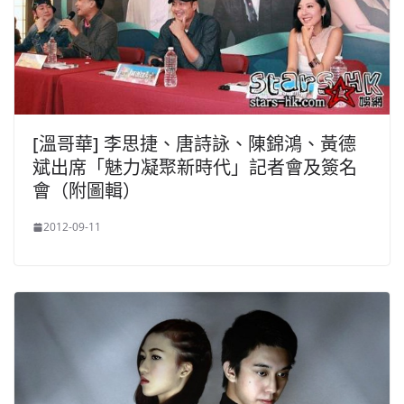
[溫哥華] 李思捷、唐詩詠、陳錦鴻、黃德
斌出席「魅力凝聚新時代」記者會及簽名
會（附圖輯）
2012-09-11