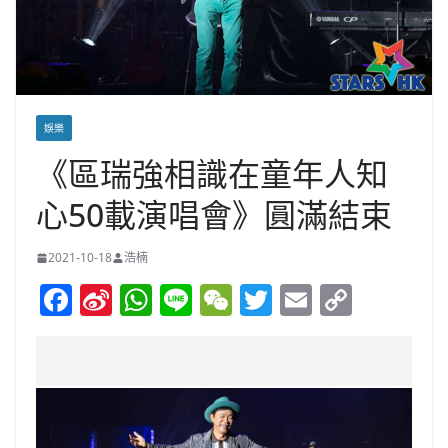
娛樂
《區瑞強相識在童年人知
心50載演唱會》圓滿結束
2021-10-18
浩楠
F
Si
W
Li
W
T
E
C
a
n
h
n
e
w
m
o
c
a
at
e
C
itt
ai
p
e
W
s
h
er
l
y
b
ei
A
at
Li