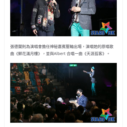
張德蘭則為演唱會擔任神秘嘉賓壓軸出場，演唱她的原唱歌
曲《鮮花滿月樓》，並與Albert 合唱一曲《天涯孤客》。