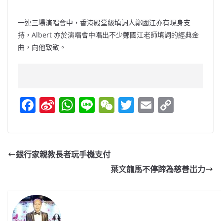
一連三場演唱會中，香港殿堂級填詞人鄭國江亦有現身支
持，Albert 亦於演唱會中唱出不少鄭國江老師填詞的經典金
曲，向他致敬。
F
Si
W
Li
W
T
E
C
a
n
h
n
e
w
m
o
c
a
at
e
C
itt
ai
p
e
W
s
h
er
l
y
銀行家親教長者玩手機支付
b
ei
A
at
Li
葉文龍馬不停蹄為慈善岀力
o
b
p
n
o
o
p
k
k