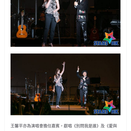
王馨平亦為演唱會擔任嘉賓，獻唱《別問我是誰》及《愛與