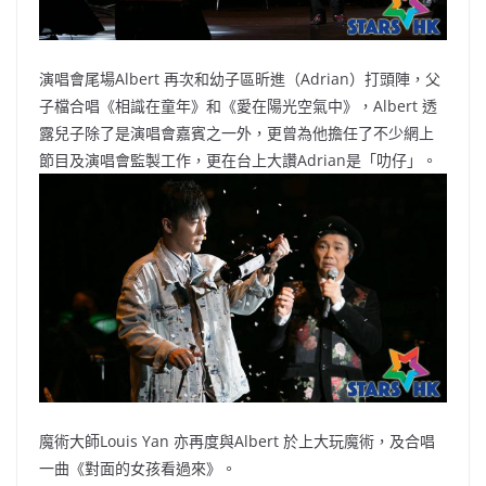
演唱會尾場Albert 再次和幼子區昕進（Adrian）打頭陣，父
子檔合唱《相識在童年》和《愛在陽光空氣中》，Albert 透
露兒子除了是演唱會嘉賓之一外，更曾為他擔任了不少網上
節目及演唱會監製工作，更在台上大讚Adrian是「叻仔」。
魔術大師Louis Yan 亦再度與Albert 於上大玩魔術，及合唱
一曲《對面的女孩看過來》。