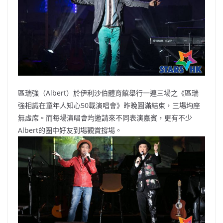
o
b
p
n
o
o
p
k
k
區瑞強（Albert）於伊利沙伯體育館舉行一連三場之《區瑞
強相識在童年人知心50載演唱會》昨晚圓滿結束，三場均座
無虛席。而每場演唱會均邀請來不同表演嘉賓，更有不少
Albert的圈中好友到場觀賞撐場。