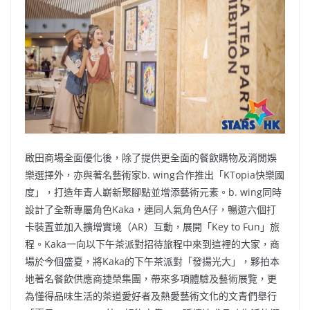
b
ei
A
at
Li
o
b
p
n
o
o
p
k
k
啟田商場全面優化後，除了提供更全面的餐飲購物及消閒娛
樂選擇外，亦與著名藝術家b. wing合作推出「KTopia快樂國
度」，打造年青人嶄新聚腳點並增添藝術元素。b. wing同時
設計了全新專屬角色Kaka，連同人氣角色A仔，暢遊六個打
卡裝置並加入擴增實境（AR）互動，展開「Key to Fun」旅
程。Kaka一向以下午茶派對招待旅程中來到這裡的大家，商
場於今個盛夏，將Kaka的下午茶派對「發揚光大」，夥拍本
地著名餐飲供應商捷榮集團，帶來多項體驗及藝術展覽，更
為懂得品味生活的茶道愛好者及熱愛藝術文化的文青們舉行