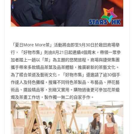
「夏日More More茶」活動將由即至9月30日於啟田商場舉
行，「好物市集」則由8月21日起連續4個周末，帶領一眾參
加者踏上一趟以「茶」為主題的悠閒旅程。商場與捷榮集團
攜手帶來多款精品茶葉及品茶體驗，推廣嶄新的茶藝文化。
為了糅合茶道及藝術文化，「好物市集」還邀請了逾30個手
作達人及特色攤檔，搜羅不同特色茶製品、布藝品、押花藝
術品、擺設精品等，別緻又實用。購物過後更可參加花茶蠟
燭及茶畫工作坊，製作獨一無二的自家手作。