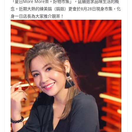
「夏日More More茶。好物市集」，延續追求品味生活的概
念。近期大熱的練美娟（娟姐）更會於8月28日現身市集，化
身一日店長為大家推介靚茶！