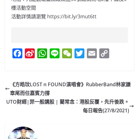
樓活動空間
活動詳情請瀏覽 https://bit.ly/3mut6tt
F
Si
W
Li
W
T
E
C
a
n
h
n
e
w
m
o
c
a
at
e
C
itt
ai
p
e
W
s
h
er
l
y
《方皓玟LOST n FOUND演唱會》RubberBand林家謙
b
ei
A
at
Li
章尾而任嘉賓力撐
o
b
p
n
UTO財經|菲一般講股 | 藺常念：港股反覆，先升後跌。
o
o
p
k
每日報告(27/8/2021)
k