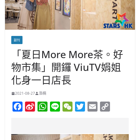
副刊
「夏日More More茶。好
物市集」開鑼 ViuTV娟姐
化身一日店長
2021-08-27
浩楠
F
Si
W
Li
W
T
E
C
a
n
h
n
e
w
m
o
c
a
at
e
C
itt
ai
p
e
W
s
h
er
l
y