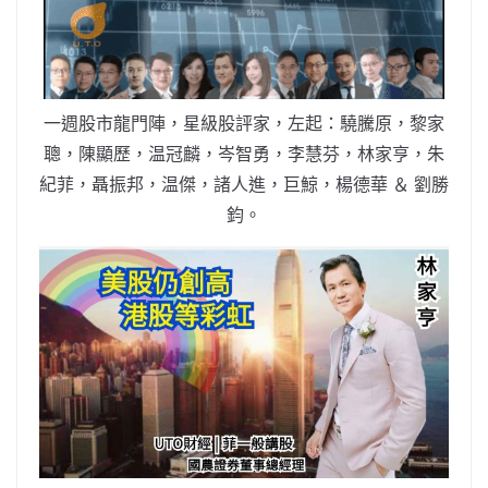
b
ei
A
at
Li
o
b
p
n
o
o
p
k
k
一週股市龍門陣，星級股評家，左起：驍騰原，黎家
聰，陳顯歷，温冠麟，岑智勇，李慧芬，林家亨，朱
紀菲，聶振邦，温傑，諸人進，巨鯨，楊德華 ＆ 劉勝
鈞。