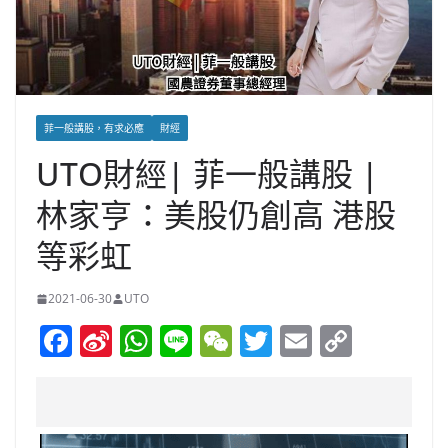
菲一般講股，有求必應
財經
UTO財經| 菲一般講股 |
林家亨：美股仍創高 港股
等彩虹
2021-06-30
UTO
F
Si
W
Li
W
T
E
C
a
n
h
n
e
w
m
o
c
a
at
e
C
itt
ai
p
e
W
s
h
er
l
y