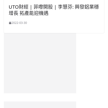
UTO財經 | 菲嚟開股 | 李慧芬: 興發鋁業穩
增長 拓產能迎機遇
2022-03-30