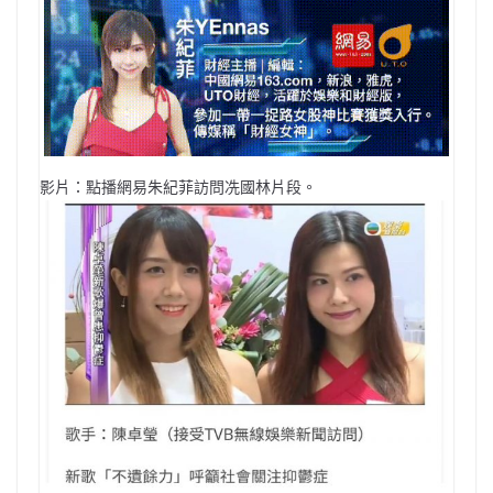
影片：點播網易朱紀菲訪問冼國林片段。