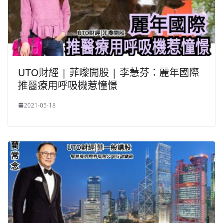
UTO財經 | 菲嚟開股 | 李慧芬：麗年國際
推醫療用呼吸機惹憧憬
2021-05-18