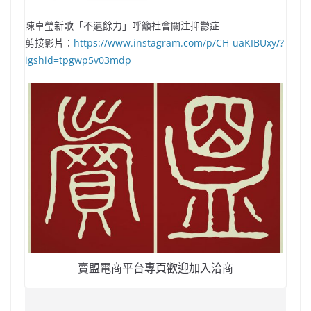
陳卓瑩新歌「不遺餘力」呼籲社會關注抑鬱症
剪接影片：
https://www.instagram.com/p/CH-uaKIBUxy/?
igshid=tpgwp5v03mdp
賣盟電商平台專頁歡迎加入洽商