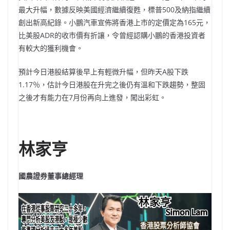
最大升幅，數據反映美國經濟繼續復甦，標普500及納指繼續
創出新高紀錄。小鵬汽車宣佈將香港上市的定價定為165元，
比美股ADR的收市價有折讓，令曾經認購小鵬的香港投資者
有較大的獲利機會。
預計今日港股結算後早上有輕微升幅，但昨天A股下跌
1.17％，估計今日港股在升完之後仍有溫和下跌趨勢，整固
之後才有能力在7月份再向上進發，闖出彩虹。
林家亨
國農證券董事總經理