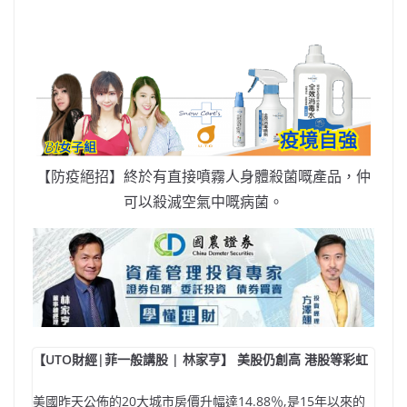
【防疫絕招】終於有直接噴霧人身體殺菌嘅產品，仲
可以殺滅空氣中嘅病菌。
【UTO財經|菲一般講股 | 林家亨】 美股仍創高 港股等彩虹
美國昨天公佈的20大城市房價升幅達14.88％,是15年以來的