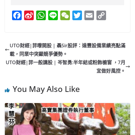
F
Si
W
Li
W
T
E
C
a
n
h
n
e
w
m
o
c
a
at
e
C
itt
ai
p
e
W
s
h
er
l
y
UTO財經|菲嚟開股 | 聶Sir股評：達豐設備業績亮點滿
b
ei
A
at
Li
載，同業中突顯競爭優勢。
o
b
p
n
UTO財經|菲一般講股 | 岑智勇:半年結或粉飾櫥窗 ，7月
o
o
p
k
宜做好風控。
k
You May Also Like