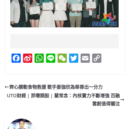
F
Si
W
Li
W
T
E
C
a
n
h
n
e
w
m
o
c
a
at
e
C
itt
ai
p
e
W
s
h
er
l
y
齊心膳動食物救援 歌手姜珈欣為慈善出一分力
b
ei
A
at
Li
UTO財經 | 菲嚟開股 | 藺常念：內核實力不斷增強 百融
o
b
p
n
雲創值得關注
o
o
p
k
k