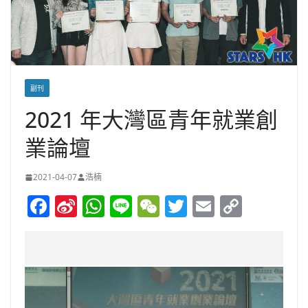
副刊
2021 年大灣區青年就業創
業論壇
2021-04-07
浩楠
F
Si
W
Li
W
T
E
C
a
n
h
n
e
w
m
o
c
a
at
e
C
itt
ai
p
e
W
s
h
er
l
y
b
ei
A
at
Li