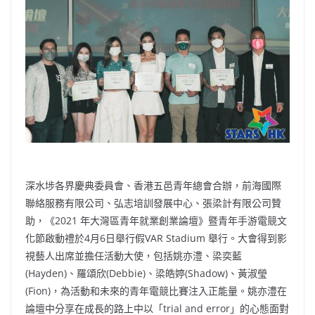
o
b
p
n
o
o
p
k
k
深水埗各界慶典委員會、香港五邑青年總會合辦，前海國際
聯絡服務有限公司、弘志培訓發展中心、張梁計有限公司贊
助，《2021 年大灣區青年就業創業論壇》暨青年手游電競文
化節啟動禮於4月6日舉行假VAR Stadium 舉行。大會得到影
視藝人出席並擔任活動大使，包括姚亦澧、梁奕藍
(Hayden)、羅頌欣(Debbie)、梁皓婷(Shadow)、黃淑瑩
(Fion)，為活動和未來的青年電競比賽注入正能量。姚亦澧在
論壇中分享在成長的路上中以「trial and error」的心態面對