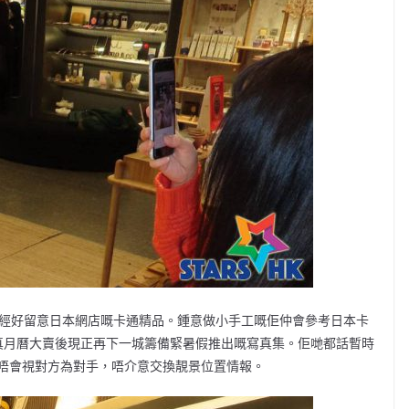
y迷，自細已經好留意日本網店嘅卡通精品。鍾意做小手工嘅佢仲會參考日本卡
寫真月曆大賣後現正再下一城籌備緊暑假推出嘅寫真集。佢哋都話暫時
唔會視對方為對手，唔介意交換靚景位置情報。