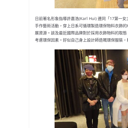
日前著名形象指導許嘉浩(Karl Hui) 連同「17第一女
手作藝術活動，穿上日系可循環製造環保物料衣飾的K
展資源。談及最近國際品牌對於採用衣飾物料的取態，
考慮環保因素。好似自己身上設計師造嘅環保服裝，