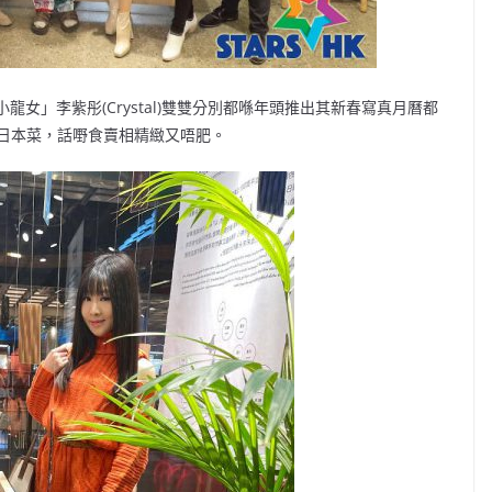
「小龍女」李紫彤(Crystal)雙雙分別都喺年頭推出其新春寫真月曆都
日本菜，話嘢食賣相精緻又唔肥。