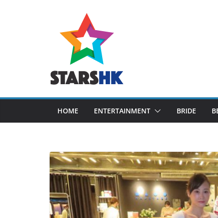
Skip
to
content
HOME
ENTERTAINMENT
BRIDE
B