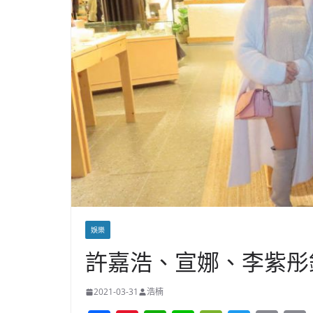
娛樂
許嘉浩、宣娜、李紫彤
2021-03-31
浩楠