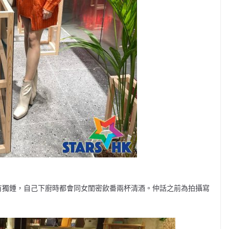
情有獨鍾，自己下廚時都會同女閨密飲番兩杯清酒。仲話之前為拍攝寫