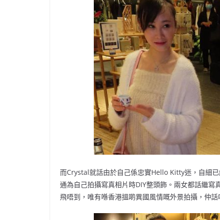
而Crystal就話由於自己係忠實Hello Kitt
通為自己拍攝寫真相片時DIY整頭飾。兩女都話繼
飛唔到，唯有喺香港搵啲異國風情嘅外景拍攝，仲話