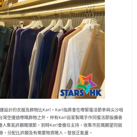
運設計的衣服及飾物比Karl。Karl指將會在嚟緊復活節參與尖沙咀
台灣空運過嚟嘅飾物之外，仲有Karl自家製嘅手作同復活節版擴香
港人集氣許願嘅環節，到時Karl會擔任主持，收集市民嘅願望同弱
源，分配比許願及有需要物資嘅人，發放正能量。