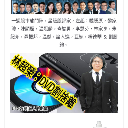
o
b
p
n
o
o
p
k
k
一週股市龍門陣，星級股評家，左起：驍騰原，黎家
聰，陳顯歷，温冠麟，岑智勇，李慧芬，林家亨，朱
紀菲，聶振邦，温傑，諸人進，巨鯨，楊德華 ＆ 劉勝
鈞。