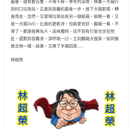
最後，還有數百隻，不得不掉。寒冬的深夜，捧着一大箱行
到村口垃圾站。正是割捨離的最後一步，放下大箱影碟，轉
身而去，忽然，又發現垃圾站有另一個紙箱，偷眼一看，又
是一大箱DVD，比我的更乾淨，包裝更完好，翻箱一看，不
得了，都是經典名片，品味獨特，估不到有行家也住在附
近、感歎知音難求。深呼吸一口，立刻翻箱大搜索，如同搶
救文物一樣，結果。又捧了半箱回家……
林超榮