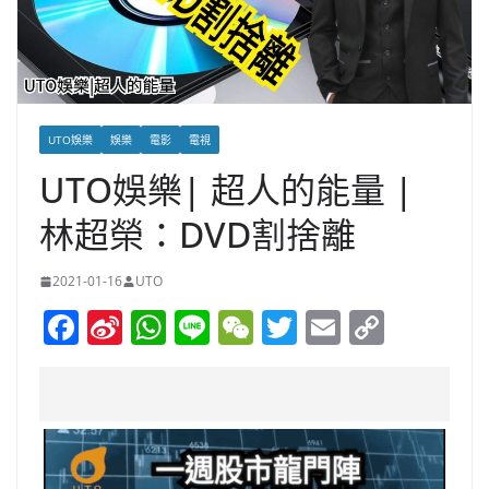
UTO娛樂
娛樂
電影
電視
UTO娛樂| 超人的能量 |
林超榮：DVD割捨離
2021-01-16
UTO
F
Si
W
Li
W
T
E
C
a
n
h
n
e
w
m
o
c
a
at
e
C
itt
ai
p
e
W
s
h
er
l
y
b
ei
A
at
Li