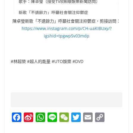
陳卓瑩新歌「不遺餘力」呼籲社會關注抑鬱症，剪接訪問：
https://www.instagram.com/p/CH-uaKIBUxy/?
igshid=tpgwp5v03mdp
#林超榮 #超人的能量 #UTO娛樂 #DVD
F
Si
W
Li
W
T
E
C
a
n
h
n
e
w
m
o