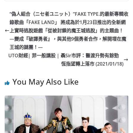
c
a
at
e
C
itt
ai
p
e
W
s
h
er
l
y
“偽人組合（ニセ者ユニット）”FAKE TYPE.的最新專輯收
b
ei
A
at
Li
錄歌曲「FAKE LAND」 將成為於1月23日推出的全新網
o
b
p
n
上實時逃脫遊戲「從被封鎖的魔王城逃脫」的主題曲！
o
o
p
k
―變成『破譯勇者』，與其他9個勇者合作，解開埋在魔
王城的謎團！―
k
UTO財經| 菲一般講股 | 聶Sir市評：醫渡升勢有餘勁
恆指望轉上落市 (2021/01/18)
You May Also Like