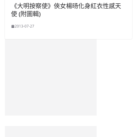
《大明按察使》俠女楊旸化身紅衣性感天
使 (附圖輯)
2013-07-27