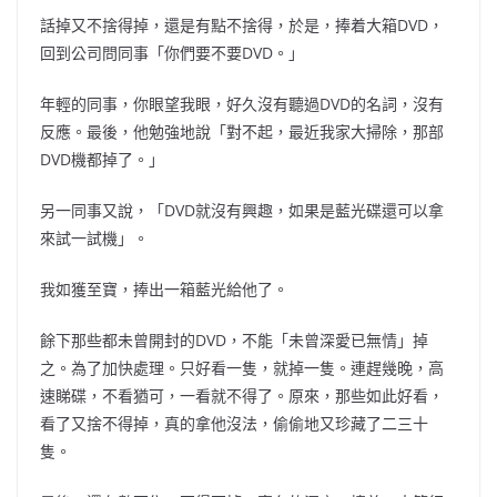
話掉又不捨得掉，還是有點不捨得，於是，捧着大箱DVD，
回到公司問同事「你們要不要DVD。」
年輕的同事，你眼望我眼，好久沒有聽過DVD的名詞，沒有
反應。最後，他勉強地說「對不起，最近我家大掃除，那部
DVD機都掉了。」
另一同事又說，「DVD就沒有興趣，如果是藍光碟還可以拿
來試一試機」。
我如獲至寶，捧出一箱藍光給他了。
餘下那些都未曾開封的DVD，不能「未曾深愛已無情」掉
之。為了加快處理。只好看一隻，就掉一隻。連趕幾晚，高
速睇碟，不看猶可，一看就不得了。原來，那些如此好看，
看了又捨不得掉，真的拿他沒法，偷偷地又珍藏了二三十
隻。