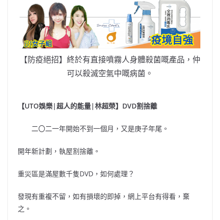
【防疫絕招】終於有直接噴霧人身體殺菌嘅產品，仲
可以殺滅空氣中嘅病菌。
【UTO娛樂|超人的能量|林超榮】DVD割捨離
二〇二一年開始不到一個月，又是庚子年尾。
開年新計劃，執屋割捨離。
重災區是滿屋數千隻DVD，如何處理？
發現有重複不留，如有損壞的即掉，網上平台有得看，棄
之。