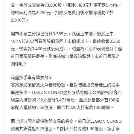
交，合計成交量為90,000股，相對0.460元升幅不足5.44%，
總賬面利潤為2,250元，扣除交易費用後不排除利潤少於
2,000元。
開市不足三分鐘已低見0.385元，跌破上市價，後於上午
10:18起未嘗再看到股價重回上市價或以上，最終收報0.350
元，較開報0.460元跌近兩成四。暗盤為四股中表現最好；但
首日表現卻是最差，到底該如何掌握暗盤與上市首日表現之
關係呢？
暗盤換手率有重要啟示
答案是必須留意大戶獲發股數，相對暗盤成交量產生的換手
率是多少，LEGION CONSO之招股結果顯示公開發售部分乙
組最大持份的182人獲發3,471萬股，至於配售部分首138名
承配人獲發約1.55億股，即合共320人持有約1.90億股。
而上述五間有提供暗盤交易的券商，前日於LEGION CONSO
交易共錄得近2.29億股，相對大戶持有約1.90億股，換手率