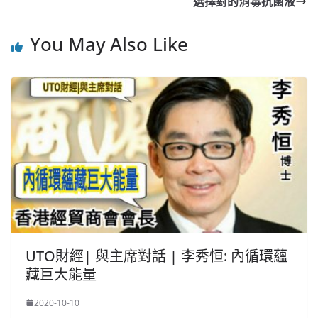
o
b
p
n
選擇對的消毒抗菌液
o
o
p
k
You May Also Like
k
UTO財經| 與主席對話 | 李秀恒: 內循環蘊
藏巨大能量
2020-10-10