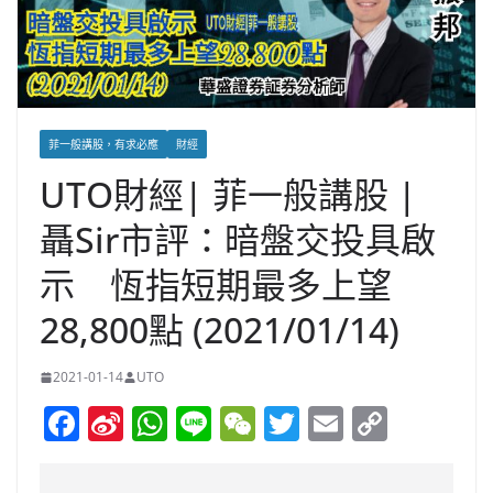
菲一般講股，有求必應
財經
UTO財經| 菲一般講股 |
聶Sir市評：暗盤交投具啟
示 恆指短期最多上望
28,800點 (2021/01/14)
2021-01-14
UTO
F
Si
W
Li
W
T
E
C
a
n
h
n
e
w
m
o