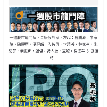
c
a
at
e
C
itt
ai
p
e
W
s
h
er
l
y
b
ei
A
at
Li
o
b
p
n
o
o
p
k
k
一週股市龍門陣，星級股評家，左起：驍騰原，黎家
聰，陳顯歷，温冠麟，岑智勇，李慧芬，林家亨，朱
紀菲，聶振邦，温傑，諸人進，巨鯨，楊德華 ＆ 劉勝
鈞。