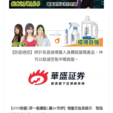
【防疫絕招】終於有直接噴霧人身體殺菌嘅產品，仲
可以殺滅空氣中嘅病菌。
【UTO財經|菲一般講股|聶Sir市評】暗盤交投具啟示 恆指