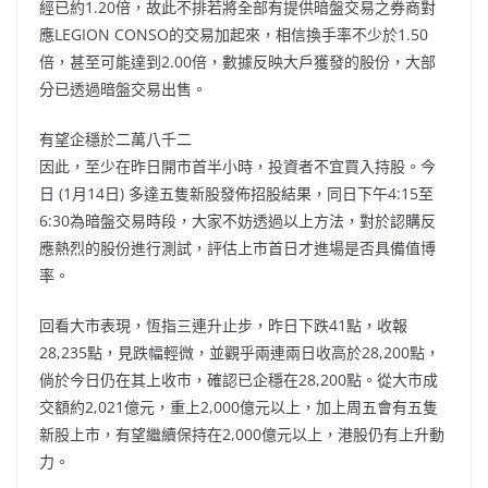
經已約1.20倍，故此不排若將全部有提供暗盤交易之券商對
應LEGION CONSO的交易加起來，相信換手率不少於1.50
倍，甚至可能達到2.00倍，數據反映大戶獲發的股份，大部
分已透過暗盤交易出售。
有望企穩於二萬八千二
因此，至少在昨日開市首半小時，投資者不宜買入持股。今
日 (1月14日) 多達五隻新股發佈招股結果，同日下午4:15至
6:30為暗盤交易時段，大家不妨透過以上方法，對於認購反
應熱烈的股份進行測試，評估上市首日才進場是否具備值博
率。
回看大市表現，恆指三連升止步，昨日下跌41點，收報
28,235點，見跌幅輕微，並觀乎兩連兩日收高於28,200點，
倘於今日仍在其上收市，確認已企穩在28,200點。從大市成
交額約2,021億元，重上2,000億元以上，加上周五會有五隻
新股上市，有望繼續保持在2,000億元以上，港股仍有上升動
力。