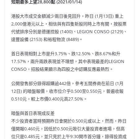
短期最多上望28,800點 (2021/01/14)
港股大市成交金額減少兩日後見回升，昨日 (1月13日) 重上
2,000億港元以上，相信與有四隻新股同時上市有關，按股票
代號排序分別是德運控股 (1400)、LEGION CONSO (2129)、
達豐設備 (2153) 和裕程物流 (8489)。
首日表現相對上市是升3.75%、跌12.50%、跌8.67%和升
17.57%，兩升兩跌表現並不理想，其中表現最差的LEGION
CONSO，招股結果顯示為四股之中認購反應最熱烈。
公開發售部分錄得超購逾442倍，參考五間券商在前日 (1月
12日) 的暗盤報價，收市位介乎0.500至0.550元，普遍收報
0.510元，較上市價0.400元高27.50%。
暗盤與首日表現成反差
不少投資者當時預期昨日會開於0.500元或以上，然而，昨日
僅開報0.460元，因低於0.500元吸引大量投資者進場，但高
位只是0.485元，並只見於上午9:30開市首分鐘，錄得投資成