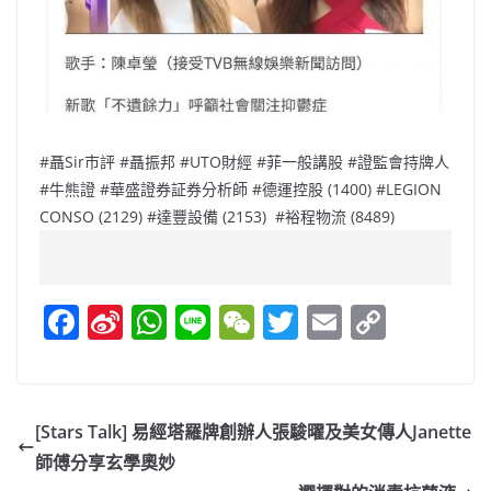
#聶Sir市評 #聶振邦 #UTO財經 #菲一般講股 #證監會持牌人
#牛熊證 #華盛證券証券分析師 #德運控股 (1400) #LEGION
CONSO (2129) #達豐設備 (2153) #裕程物流 (8489)
F
Si
W
Li
W
T
E
C
a
n
h
n
e
w
m
o
c
a
at
e
C
itt
ai
p
e
W
s
h
er
l
y
[Stars Talk] 易經塔羅牌創辦人張駿曜及美女傳人Janette
b
ei
A
at
Li
師傅分享玄學奧妙