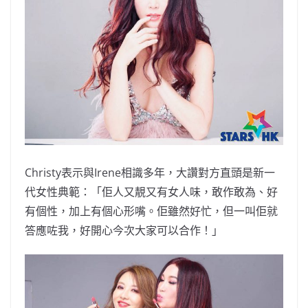
Christy表示與Irene相識多年，大讚對方直頭是新一
代女性典範：「佢人又靚又有女人味，敢作敢為、好
有個性，加上有個心形嘴。佢雖然好忙，但一叫佢就
答應咗我，好開心今次大家可以合作！」