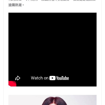
搶購熱潮。