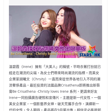
e
W
s
h
er
l
y
b
ei
A
at
Li
o
b
p
n
o
o
p
k
k
溫碧霞（Irene）擁有「大美人」的稱號，平時衣著打扮就已
經走在潮流的尖端，為女士們帶來時尚潮流的指標。而美女
企業家胡曦文（Chrsity）一直而來從世界各地引入不同的潮
流奢侈產品，最近投資的法國品牌Crisathena即將推出新唇
膏Be Crisathena -Christy loves Irene 系列，更請來好友
Irene一同拍攝廣告硬照和宣傳片，主題是新一代女性。一個
美女企業家，一個影藝界女神，破天荒攜手合作，演繹新一
代的女性，令人期待。產品將在9月尾出售，相信定必能掀起