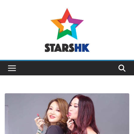
Skip
to
content