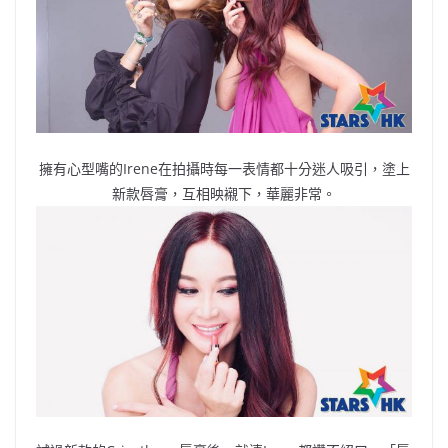
擁有心型嘴的Irene在拍攝時每一表情都十分迷人吸引，塗上
新款唇膏，互相映襯下，華麗非常。