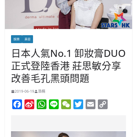
娛樂
美容
日本人氣No.1 卸妝膏DUO
正式登陸香港 莊思敏分享
改善毛孔黑頭問題
2019-06-19
浩楠
F
Si
W
Li
W
T
E
C
a
n
h
n
e
w
m
o
c
a
at
e
C
itt
ai
p
e
W
s
h
er
l
y