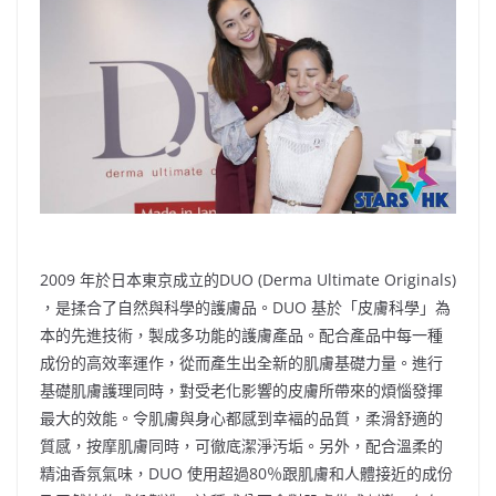
b
ei
A
at
Li
o
b
p
n
o
o
p
k
k
2009 年於日本東京成立的DUO (Derma Ultimate Originals)
，是揉合了自然與科學的護膚品。DUO 基於「皮膚科學」為
本的先進技術，製成多功能的護膚產品。配合產品中每一種
成份的高效率運作，從而產生出全新的肌膚基礎力量。進行
基礎肌膚護理同時，對受老化影響的皮膚所帶來的煩惱發揮
最大的效能。令肌膚與身心都感到幸褔的品質，柔滑舒適的
質感，按摩肌膚同時，可徹底潔淨汚垢。另外，配合溫柔的
精油香氛氣味，DUO 使用超過80％跟肌膚和人體接近的成份