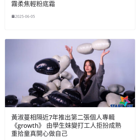
霧柔焦輕粉底霜
2025-06-05
黃淑蔓相隔近7年推出第二張個人專輯
《growth》 由學生妹變打工人拒扮成熟
重拾童真開心做自己