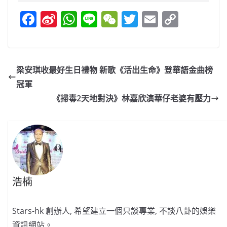
F
Si
W
Li
W
T
E
C
a
n
h
n
e
w
m
o
c
a
at
e
C
itt
ai
p
e
W
s
h
er
l
y
梁安琪收最好生日禮物 新歌《活出生命》登華語金曲榜
b
ei
A
at
Li
冠軍
o
b
p
n
《掃毒2天地對決》林嘉欣演華仔老婆有壓力
o
o
p
k
k
浩楠
Stars-hk 創辦人, 希望建立一個只談專業, 不談八卦的娛樂
資訊網站。