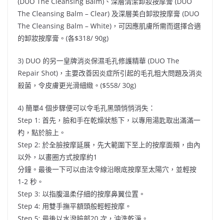
(DUO The Cleansing Balm)、深層清潔卸妝按摩膏 (DUO
The Cleansing Balm – Clear) 及深層美白卸妝按摩膏 (DUO
The Cleansing Balm – White)，可因應肌膚所需而選擇合適
的卸妝按摩膏。(各$318/ 90g)
3) DUO 的另一皇牌消炎保濕毛孔修護精華 (DUO The
Repair Shot)，主要改善因炎症所引起的毛孔粗大問題及消炎
殺菌，令皮膚更光滑細緻。($558/ 30g)
4) 簡單4 個步驟便可以令毛孔黑頭悄悄消失：
Step 1: 首先，臉和手在乾燥狀態下，以專用湯匙取出滿滿一
杓，點於臉上。
Step 2: 於全臉按摩延展，先大範圍下至上的按摩面頰，由內
以外，以畫圈方式按摩約1
分鐘。最後一下可以由法令線沿眼底按摩至太陽穴，並輕按
1-2 秒。
Step 3: 以指腹溫柔仔細的按摩鼻翼位置。
Step 4: 用雙手撫平額頭般輕輕按摩。
Step 5: 最後以水潑臉部20 次，沖洗乾淨。