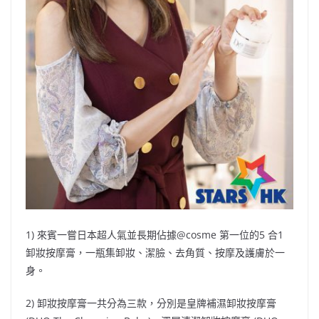
1) 來賓一嘗日本超人氣並長期佔據@cosme 第一位的5 合1
卸妝按摩膏，一瓶集卸妝、潔臉、去角質、按摩及護膚於一
身。
2) 卸妝按摩膏一共分為三款，分別是皇牌補濕卸妝按摩膏