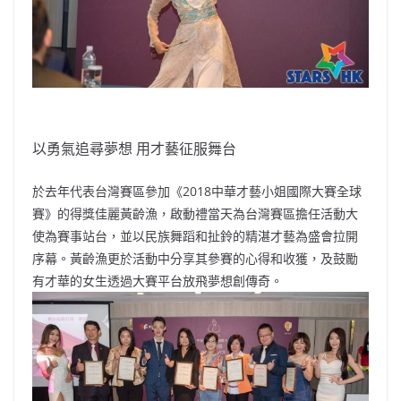
以勇氣追尋夢想 用才藝征服舞台
於去年代表台灣賽區參加《2018中華才藝小姐國際大賽全球
賽》的得獎佳麗黃齡漁，啟動禮當天為台灣賽區擔任活動大
使為賽事站台，並以民族舞蹈和扯鈴的精湛才藝為盛會拉開
序幕。黃齡漁更於活動中分享其參賽的心得和收獲，及鼓勵
有才華的女生透過大賽平台放飛夢想創傳奇。