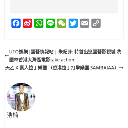
F
Si
W
Li
W
T
E
C
a
n
h
n
e
w
m
o
c
a
at
e
C
itt
ai
p
e
W
s
h
er
l
y
UTO娛樂|國藝情報站 | 朱紀菲: 特首出巡國藝影視城 冼
b
ei
A
at
Li
國林香港大灣區電影take action
o
b
p
n
天乙 X 素人拉丁樂團 （香港拉丁打擊樂團 SAMBAIAA）
o
o
p
k
k
浩楠