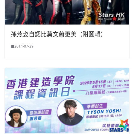
孫燕姿自認比莫文蔚更美（附圖輯）
2014-07-29