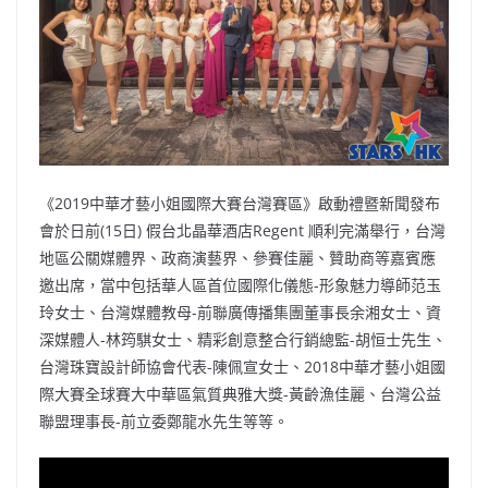
o
b
p
n
o
o
p
k
k
《2019中華才藝小姐國際大賽台灣賽區》啟動禮暨新聞發布
會於日前(15日) 假台北晶華酒店Regent 順利完滿舉行，台灣
地區公關媒體界、政商演藝界、參賽佳麗、贊助商等嘉賓應
邀出席，當中包括華人區首位國際化儀態-形象魅力導師范玉
玲女士、台灣媒體教母-前聯廣傳播集團董事長余湘女士、資
深媒體人-林筠騏女士、精彩創意整合行銷總監-胡恒士先生、
台灣珠寶設計師協會代表-陳佩宣女士、2018中華才藝小姐國
際大賽全球賽大中華區氣質典雅大獎-黃齡漁佳麗、台灣公益
聯盟理事長-前立委鄭龍水先生等等。