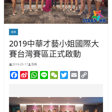
娛樂
2019中華才藝小姐國際大
賽台灣賽區正式啟動
2019-05-17
浩楠
F
Si
W
Li
W
T
E
C
a
n
h
n
e
w
m
o
c
a
at
e
C
itt
ai
p
e
W
s
h
er
l
y
b
ei
A
at
Li