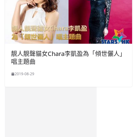
靚人靚聲貓女Chara李凱盈為「傾世儷人」
唱主題曲
2019-08-29