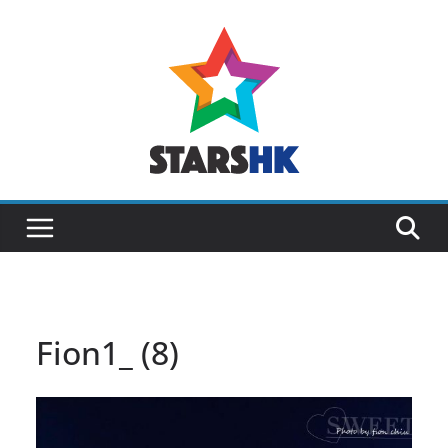
Skip
to
content
Fion1_ (8)