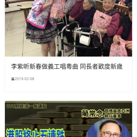
李紫昕新春做義工唱粵曲 同長者歡度新歲
2019-02-08