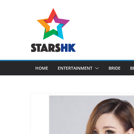
Skip
to
content
HOME
ENTERTAINMENT
BRIDE
B