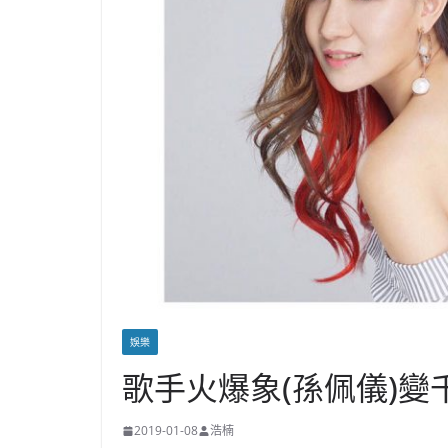
娛樂
歌手火爆象(孫佩儀)變
2019-01-08
浩楠