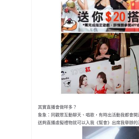
其實直播會做咩多？
象象：同觀眾互動聊天、唱歌，有時出活動我都會開
送夠直播虛擬禮物就可以入我《幫會》出席我舉辦的活