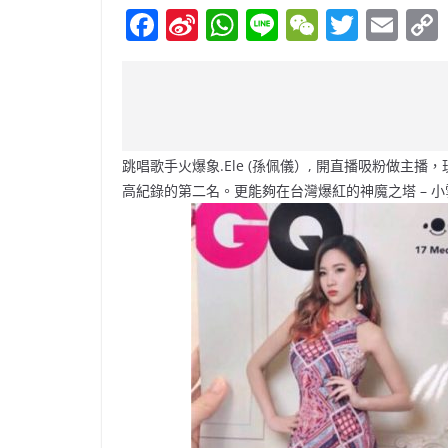
F
Si
W
Li
W
T
E
a
n
h
n
e
w
m
c
a
at
e
C
itt
ai
e
W
s
h
er
l
b
ei
A
at
跳唱歌手火爆象.Ele (孫佩儀）, 開直播吸粉做
o
b
p
高紀錄的第二名。更能夠在台灣爆紅的神魔之塔 – 
o
o
p
k