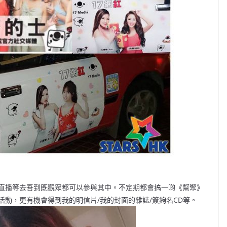
直播等去吾到既觀眾都可以參與其中。不定期都會搞一啲《幫聚》
動，更有機會得到我的明信片/我的封面的雜誌/簽夠名CD等。