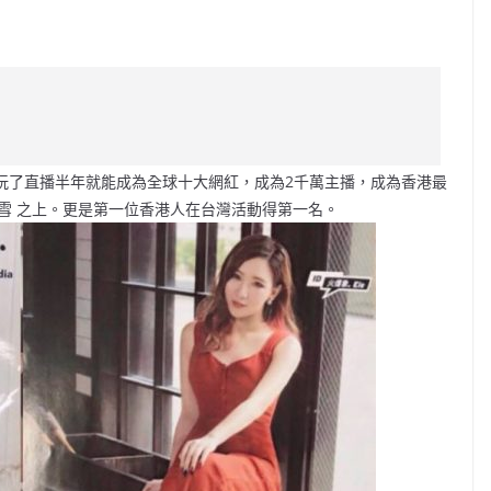
C
o
p
y
Li
主播，玩了直播半年就能成為全球十大網紅，成為2千萬主播，成為香港最
n
小雪 之上。更是第一位香港人在台灣活動得第一名。
k