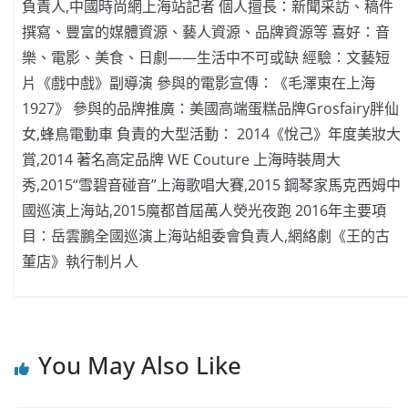
負責人,中國時尚網上海站記者 個人擅長：新聞采訪、稿件
撰寫、豐富的媒體資源、藝人資源、品牌資源等 喜好：音
樂、電影、美食、日劇——生活中不可或缺 經驗：文藝短
片《戲中戲》副導演 參與的電影宣傳：《毛澤東在上海
1927》 參與的品牌推廣：美國高端蛋糕品牌Grosfairy胖仙
女,蜂鳥電動車 負責的大型活動： 2014《悅己》年度美妝大
賞,2014 著名高定品牌 WE Couture 上海時裝周大
秀,2015“雪碧音碰音”上海歌唱大賽,2015 鋼琴家馬克西姆中
國巡演上海站,2015魔都首屆萬人熒光夜跑 2016年主要項
目：岳雲鵬全國巡演上海站組委會負責人,網絡劇《王的古
董店》執行制片人
You May Also Like