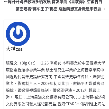
e
W
s
h
er
l
y
周开开跨界歌坛多栖发展 首发单曲《喜欢你》甜蜜告白
b
ei
A
at
Li
蒙面唱将“赛车王子”揭面 烧脑猜想真身竟是李云迪
o
b
p
n
o
o
p
k
k
大猫cat
張耀文（Big Cat） 12.26 摩羯女 本科畢業於中國傳媒大學
廣播電視編導專業畢業 碩士研究生畢業於上海音樂學院中
國近現代音樂史論研究方向 中國音樂史學會會員、媒體從
業者、影視制片人。2009年初到北京，做過平面媒體實習
編輯，跟過電視節目錄制，做過副導演。2012年轉戰上
海。 現任：上海星漾文化傳媒有限公司CEO,上海藝核影視
文化有限公司藝人經紀部總監,香港STARSHK娛網駐上海站