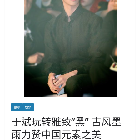
報導
娛樂
于斌玩转雅致“黑” 古风墨
雨力赞中国元素之美