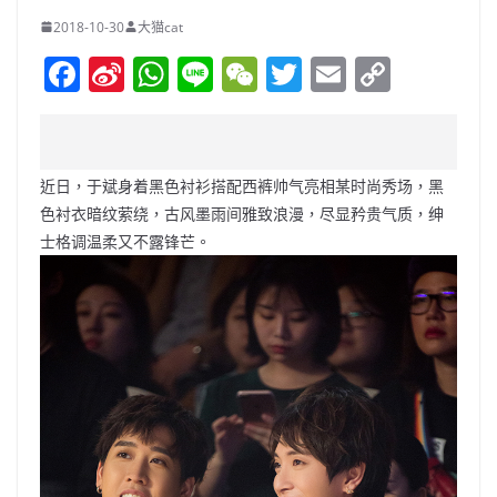
2018-10-30
大猫cat
F
Si
W
Li
W
T
E
C
a
n
h
n
e
w
m
o
c
a
at
e
C
itt
ai
p
e
W
s
h
er
l
y
近日，于斌身着黑色衬衫搭配西裤帅气亮相某时尚秀场，黑
b
ei
A
at
Li
色衬衣暗纹萦绕，古风墨雨间雅致浪漫，尽显矜贵气质，绅
o
b
p
n
士格调温柔又不露锋芒。
o
o
p
k
k