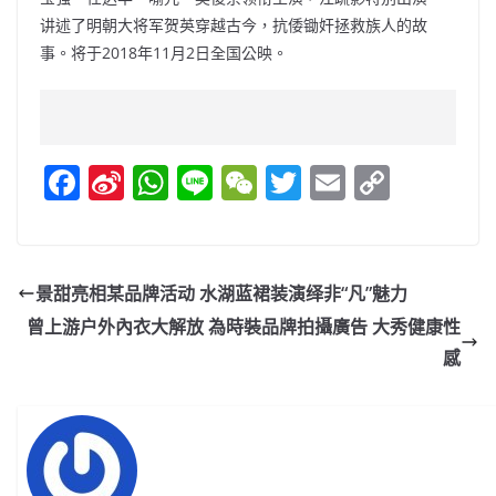
讲述了明朝大将军贺英穿越古今，抗倭锄奸拯救族人的故
事。将于2018年11月2日全国公映。
F
Si
W
Li
W
T
E
C
a
n
h
n
e
w
m
o
c
a
at
e
C
itt
ai
p
e
W
s
h
er
l
y
景甜亮相某品牌活动 水湖蓝裙装演绎非“凡”魅力
b
ei
A
at
Li
曾上游户外內衣大解放 為時裝品牌拍攝廣告 大秀健康性
o
b
p
n
感
o
o
p
k
k