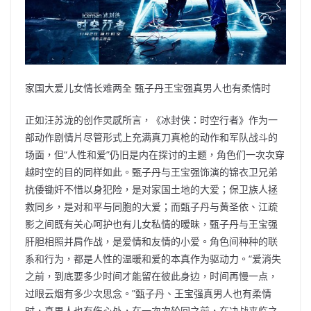
家国大爱儿女情长难两全 甄子丹王宝强真男人也有柔情时
正如汪苏泷的创作灵感所言，《冰封侠：时空行者》作为一
部动作剧情片尽管形式上充满真刀真枪的动作和军队战斗的
场面，但“人性和爱”仍旧是内在探讨的主题，角色们一次次穿
越时空的目的同样如此。甄子丹与王宝强饰演的锦衣卫兄弟
抗倭锄奸不惜以身犯险，是对家国土地的大爱；保卫族人拯
救同乡，是对和平与同胞的大爱；而甄子丹与黄圣依、江疏
影之间既有关心呵护也有儿女私情的暧昧，甄子丹与王宝强
肝胆相照并肩作战，是爱情和友情的小爱。角色间种种的联
系和行为，都是人性的温暖和爱的本真作为驱动力。“爱消失
之前，到底要多少时间才能留在彼此身边，时间再慢一点，
过眼云烟有多少次思念。”甄子丹、王宝强真男人也有柔情
时，真男人也有伤心处，在一次次轮回之前，在决战来临之