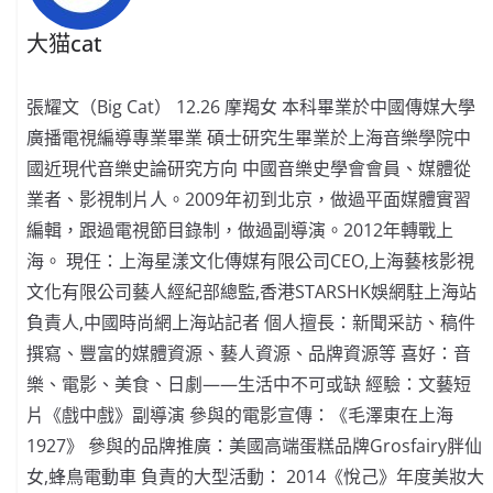
大猫cat
張耀文（Big Cat） 12.26 摩羯女 本科畢業於中國傳媒大學
廣播電視編導專業畢業 碩士研究生畢業於上海音樂學院中
國近現代音樂史論研究方向 中國音樂史學會會員、媒體從
業者、影視制片人。2009年初到北京，做過平面媒體實習
編輯，跟過電視節目錄制，做過副導演。2012年轉戰上
海。 現任：上海星漾文化傳媒有限公司CEO,上海藝核影視
文化有限公司藝人經紀部總監,香港STARSHK娛網駐上海站
負責人,中國時尚網上海站記者 個人擅長：新聞采訪、稿件
撰寫、豐富的媒體資源、藝人資源、品牌資源等 喜好：音
樂、電影、美食、日劇——生活中不可或缺 經驗：文藝短
片《戲中戲》副導演 參與的電影宣傳：《毛澤東在上海
1927》 參與的品牌推廣：美國高端蛋糕品牌Grosfairy胖仙
女,蜂鳥電動車 負責的大型活動： 2014《悅己》年度美妝大