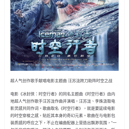
超人气创作歌手献唱电影主题曲 汪苏泷跨刀助阵时空之战
电影《冰封侠：时空行者》的同名主题曲《时空行者》由内
地超人气创作歌手汪苏泷作曲并演唱，汪苏泷、李姝汲取电
影灵感共同作词。歌曲取名《时空行者》，就是要延续电影
的时空穿梭之感，贴近其本身的奇幻元素。歌曲在与电影包
装质感的呼应之下，不止在编曲配器上营造出飘渺氛围，“一