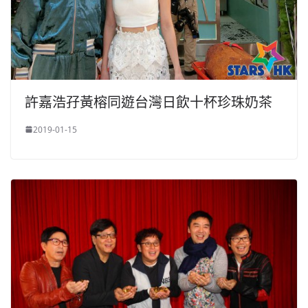
許嘉浩孖黃榕同遊台灣日飲十杯珍珠奶茶
2019-01-15