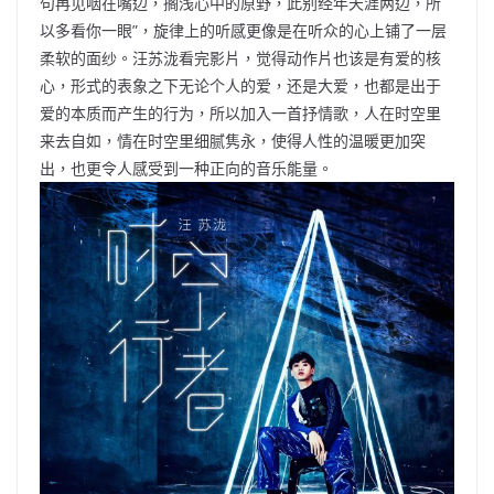
句再见咽在嘴边，搁浅心中的原野，此别经年天涯两边，所
以多看你一眼”，旋律上的听感更像是在听众的心上铺了一层
柔软的面纱。汪苏泷看完影片，觉得动作片也该是有爱的核
心，形式的表象之下无论个人的爱，还是大爱，也都是出于
爱的本质而产生的行为，所以加入一首抒情歌，人在时空里
来去自如，情在时空里细腻隽永，使得人性的温暖更加突
出，也更令人感受到一种正向的音乐能量。