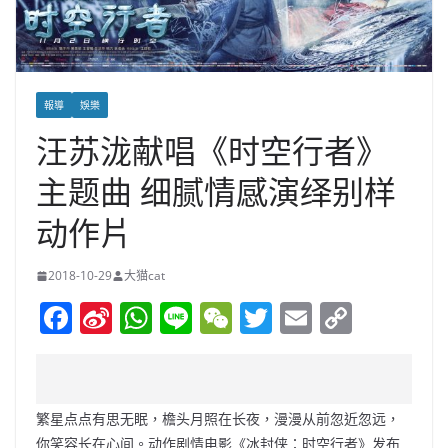
報導
娛樂
汪苏泷献唱《时空行者》
主题曲 细腻情感演绎别样
动作片
2018-10-29
大猫cat
F
Si
W
Li
W
T
E
C
a
n
h
n
e
w
m
o
c
a
at
e
C
itt
ai
p
e
W
s
h
er
l
y
繁星点点有思无眠，檐头月照在长夜，漫漫从前忽近忽远，
b
ei
A
at
Li
你笑容长在心间。动作剧情电影《冰封侠：时空行者》发布