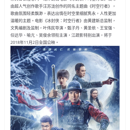
o
b
p
n
由超人气创作歌手汪苏泷创作的同名主题曲《时空行者》，
歌曲氛围轻柔飘渺，表达出情在时空里细腻隽永，人性更加
o
o
p
k
温暖的主题。电影《冰封侠：时空行者》由黄建新总监制，
k
文隽编剧及监制，叶伟民导演，甄子丹、黄圣依、王宝强、
任达华、喻亢、吴俊余领衔主演，江疏影特别出演，将于
2018年11月2日全国公映。