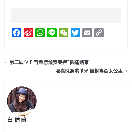
F
Si
W
Li
W
T
E
C
a
n
h
n
e
w
m
o
c
a
at
e
C
itt
ai
p
e
W
s
h
er
l
y
第三屆“VIP 音樂榜頒獎典禮” 圓滿結束
b
ei
A
at
Li
張嘉悅為港爭光 被封為亞太公主
o
b
p
n
o
o
p
k
k
白 倩蘭