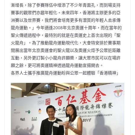
漸增長，除了參賽隊伍中增添了不少年青面孔，而到場支持
賽事的觀眾們亦趨年輕化。未來四年，香港將主辦更多的亞
洲賽以及世界賽，我們將會培育更多有潛質的年輕人去承傳
龍舟運動。」今年適逢2008年北京奧運十周年，而在當年的
聖火傳遞過程中，最特別的就是在奧運史上首次出現的「聖
火龍舟」。為了推動龍舟運動現代化，大會特安排於賽事期
間展出當年北京奧運會的聖火龍以及奧運火炬予公眾近距離
互動，另外更訂製小小龍舟許願槳，讓大眾市民可以在場許
願之餘，更可將奧運精神透過龍舟運動宣揚開去。
各界人士攜手推廣龍舟運動盼與公眾一起體驗「香港精神」