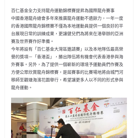
百仁基金全力支持龍舟運動錦標賽提昇為國際龍舟賽事
中國香港龍舟總會多年來推廣龍舟運動不遺餘力，一年一度
的香港國際龍舟錦標賽不僅為本地運動員提供一個良好的平
台展現日常的訓練成果，更讓健兒們為將來在港舉辦的亞洲
賽及世界賽作好準備。
今年將設有「百仁基金大灣區邀請賽」以及本地隊伍最高榮
譽的獎項－「香港盃」，勝出隊伍將有機會代表香港參與海
外賽事。另外，為了提供一個嶄新的環境予運動員們作賽及
方便公眾欣賞龍舟錦標賽，是屆賽事的比賽場地將由城門河
移師至觀塘海濱花園舉行，希望讓更多人以不同的形式參與
龍舟運動。