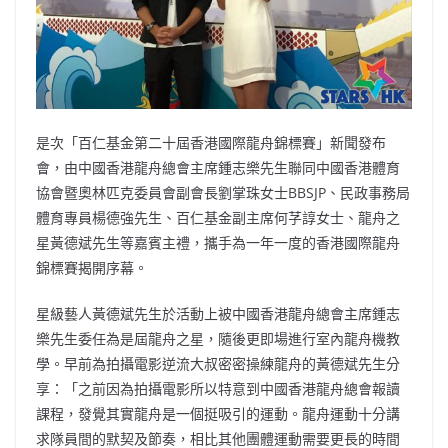
是次「百仁基金第二十屆香港國際龍舟錦標賽」新聞發布
會，由中國香港龍舟總會主席鍾志樂先生聯同中國香港體育
協會暨奧林匹克委員會副會長劉掌珠女士BBSJP、民政事務局
體育專員楊德強先生、百仁基金副主席何芓諄女士、龍舟之
星黃德斌先生等嘉賓主禮，攜手為一年一度的香港國際龍舟
錦標賽揭開序幕。
星級藝人黃德斌先生於活動上被中國香港龍舟總會主席鍾志
樂先生委任為是屆龍舟之星，隨後更即場進行室內龍舟機教
學。早前為拍攝電影逆流大叔密密操練龍舟的黃德斌先生分
享：「之前因為拍攝電影所以特意到中國香港龍舟總會報讀
課程，發覺其實龍舟是一個挺吸引的運動。龍舟運動十分講
求隊員間的默契及節奏，相比其他團體運動需要更長的時間