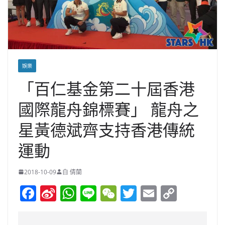
娛樂
「百仁基金第二十屆香港
國際龍舟錦標賽」 龍舟之
星黃德斌齊支持香港傳統
運動
2018-10-09
白 倩蘭
F
Si
W
Li
W
T
E
C
a
n
h
n
e
w
m
o