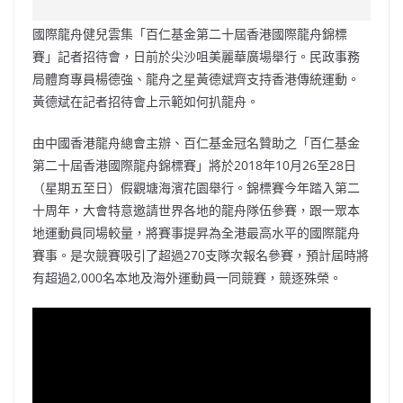
c
a
at
e
C
itt
ai
p
e
W
s
h
er
l
y
國際龍舟健兒雲集「百仁基金第二十屆香港國際龍舟錦標
b
ei
A
at
Li
賽」記者招待會，日前於尖沙咀美麗華廣場舉行。民政事務
o
b
p
n
局體育專員楊德強、龍舟之星黃德斌齊支持香港傳統運動。
黃德斌在記者招待會上示範如何扒龍舟。
o
o
p
k
k
由中國香港龍舟總會主辦、百仁基金冠名贊助之「百仁基金
第二十屆香港國際龍舟錦標賽」將於2018年10月26至28日
（星期五至日）假觀塘海濱花園舉行。錦標賽今年踏入第二
十周年，大會特意邀請世界各地的龍舟隊伍參賽，跟一眾本
地運動員同場較量，將賽事提昇為全港最高水平的國際龍舟
賽事。是次競賽吸引了超過270支隊次報名參賽，預計屆時將
有超過2,000名本地及海外運動員一同競賽，競逐殊榮。