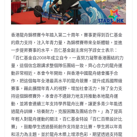
香港龍舟錦標賽今年踏入第二十周年，賽事更得到百仁基金
的鼎力支持，注入年青力量，為錦標賽帶來全新體驗，並進
一步提昇賽事的水平。百仁基金副主席何芓諄女士表示：
「百仁基金自2008年成立自今，一直努力凝聚香港團結的力
量，這個信念跟講求整個隊伍團結一致，齊心合力的龍舟運
動非常相近。本會今年開始，與香港中國龍舟總會攜手合
作，把這個每年全港最高水平的龍舟競賽，提升成爲國際級
賽事，藉此擴闊年青人的視野，增加社會活力。除了全力支
持這個錦標賽外，本會亦不遺餘力地支持推動本地龍舟運
動，並將會連續三年支持學界龍舟比賽，讓更多青少年能透
過龍舟訓練，培養耐力，克服困難及團結合作。」為了提高
年輕人對龍舟運動的關注，百仁基金特設「百仁百槳設計比
賽」，鼓勵學生透過藝術創作支持是次比賽。學生將以年青
和活力為主題，並於龍舟木槳上增添色彩，期望透過支持龍