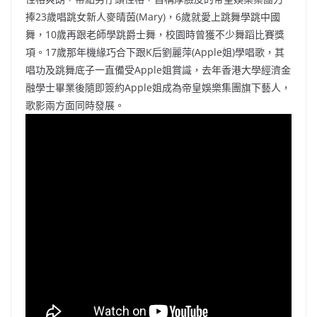
b
ei
A
at
Li
捧23歲唱跳女新人麥晴茵(Mary)，6歲就愛上跳舞學跳中國
o
b
p
n
舞，10歲再跟老師學跳爵士舞，校園時曾獲不少舞蹈比賽獎
項。17歲那年機緣巧合下跟K后劉麗萍(Apple姐)學唱歌，其
o
o
p
k
唱功及跳舞底子一直備受Apple姐賞識，去年香港大學經濟金
k
融學士畢業後隨即簽約Apple姐成為帝皇娛樂集團旗下藝人，
歌影兩方面同時發展。