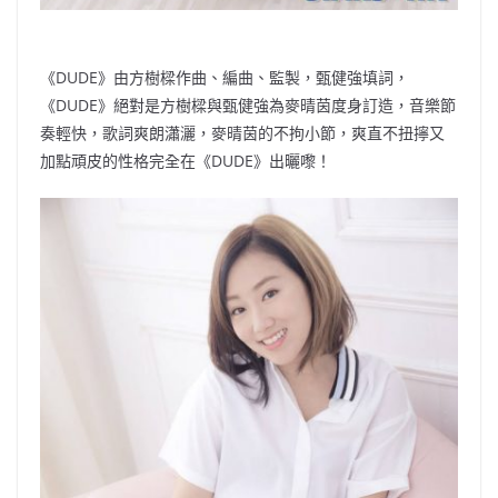
《DUDE》由方樹樑作曲、編曲、監製，甄健強填詞，
《DUDE》絕對是方樹樑與甄健強為麥晴茵度身訂造，音樂節
奏輕快，歌詞爽朗瀟灑，麥晴茵的不拘小節，爽直不扭擰又
加點頑皮的性格完全在《DUDE》出曬嚟！