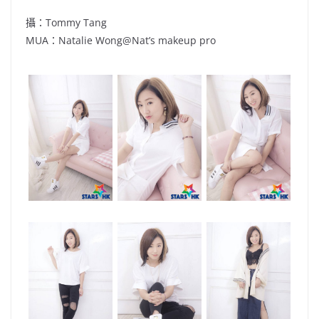
攝：Tommy Tang
MUA：Natalie Wong@Nat’s makeup pro