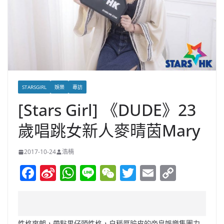
STARSGIRL
娛樂
專訪
[Stars Girl] 《DUDE》23
歲唱跳女新人麥晴茵Mary
2017-10-24
浩楠
F
Si
W
Li
W
T
E
C
a
n
h
n
e
w
m
o
c
a
at
e
C
itt
ai
p
e
W
s
h
er
l
y
性格爽朗，帶點男仔頭性格，自稱厚臉皮的帝皇娛樂集團力