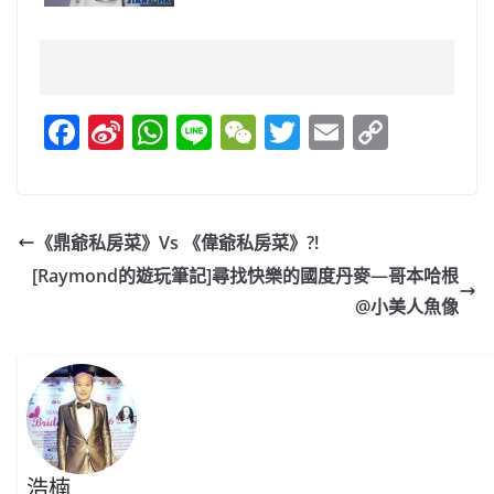
F
Si
W
Li
W
T
E
C
a
n
h
n
e
w
m
o
c
a
at
e
C
itt
ai
p
e
W
s
h
er
l
y
《鼎爺私房菜》Vs 《偉爺私房菜》?!
b
ei
A
at
Li
[Raymond的遊玩筆記]尋找快樂的國度丹麥—哥本哈根
o
b
p
n
@小美人魚像
o
o
p
k
k
浩楠