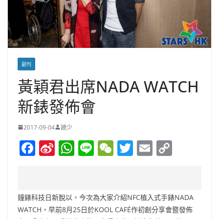
副刊
黃穎君出席NADA WATCH
新錶發佈會
2017-09-04
廸少
F
Si
W
Li
W
T
E
C
a
n
h
n
e
w
m
o
c
a
at
e
C
itt
ai
p
e
W
s
h
er
l
y
鐘錶科技日新脫以，今次為大家介紹NFC植入式手錶NADA
b
ei
A
at
Li
WATCH，早前8月25日於KOOL CAFÉ作初創分享會暨發佈