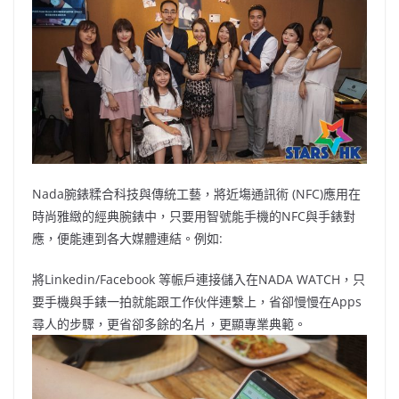
Nada腕錶糅合科技與傳統工藝，將近塲通訊術 (NFC)應用在
時尚雅緻的經典腕錶中，只要用智號能手機的NFC與手錶對
應，便能連到各大媒體連結。例如:
將Linkedin/Facebook 等帪戶連接儲入在NADA WATCH，只
要手機與手錶一拍就能跟工作伙伴連繫上，省卻慢慢在Apps
尋人的步驟，更省卻多餘的名片，更顯專業典範。