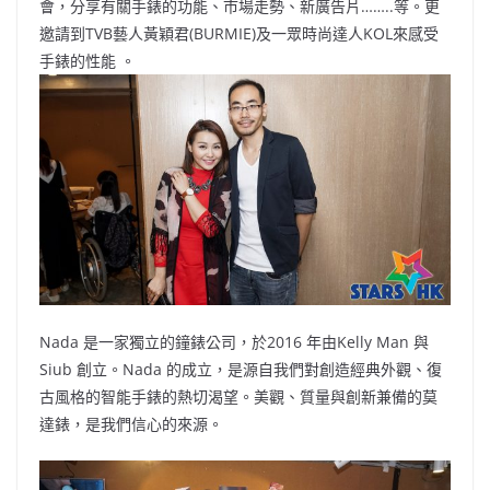
o
b
p
n
會，分享有關手錶的功能、市場走勢、新廣告片……..等。更
邀請到TVB藝人黃穎君(BURMIE)及一眾時尚達人KOL來感受
o
o
p
k
手錶的性能 。
k
Nada 是一家獨立的鐘錶公司，於2016 年由Kelly Man 與
Siub 創立。Nada 的成立，是源自我們對創造經典外觀、復
古風格的智能手錶的熱切渴望。美觀、質量與創新兼備的莫
達錶，是我們信心的來源。