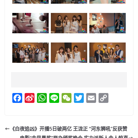
F
Si
W
Li
W
T
E
C
a
n
h
n
e
w
m
o
c
a
at
e
C
itt
ai
p
e
W
s
h
er
l
y
《白夜追凶》开播5日破两亿 王泷正 “河东狮吼”反获赞
b
ei
A
at
Li