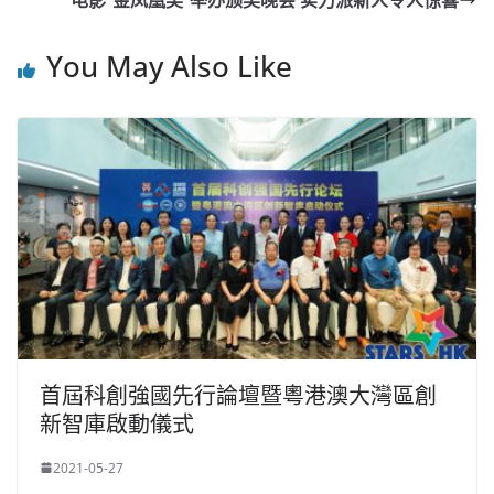
电影“金凤凰奖”举办颁奖晚会 实力派新人令人惊喜
o
b
p
n
o
o
p
k
You May Also Like
k
首屆科創強國先行論壇暨粵港澳大灣區創
新智庫啟動儀式
2021-05-27