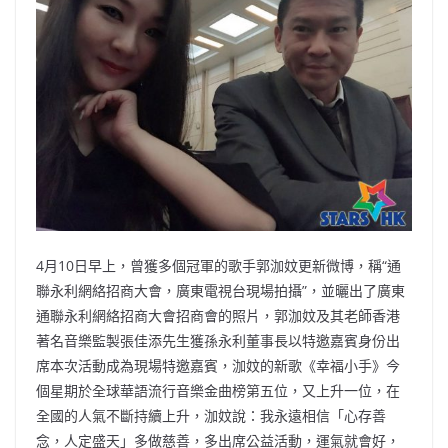
4月10日早上，曾獲多個冠軍的歌手郭泇妏更新微博，稱“通
聯永利網絡招商大會，廣東電視台現場拍攝”，並曬出了廣東
通聯永利網絡招商大會招商會的照片，郭泇妏及其老師香港
著名音樂監製張佳添先生獲孫永利董事長以特邀嘉賓身份出
席本次活動成為現場特邀嘉賓，泇妏的新歌《幸福小手》今
個星期於全球華語流行音樂金曲榜第五位，又上升一位，在
全國的人氣不斷持續上升，泇妏說：我永遠相信「心存善
念，人定盛天」多做慈善，多出席公益活動，運氣就會好，