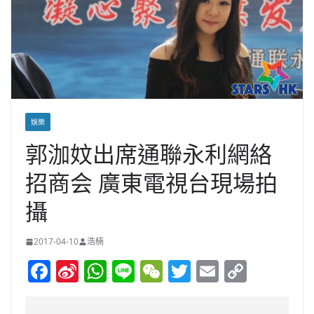
娛樂
郭泇妏出席通聯永利網絡
招商会 廣東電視台現場拍
攝
2017-04-10
浩楠
F
Si
W
Li
W
T
E
C
a
n
h
n
e
w
m
o