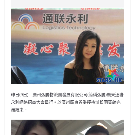
c
a
at
e
C
itt
ai
p
e
W
s
h
er
l
y
b
ei
A
at
Li
o
b
p
n
o
o
p
k
k
昨日(9日) 廣州弘勝物流園發展有限公司(簡稱弘勝)廣東通聯
永利網絡招商大會舉行。於廣州廣東省委接待辦松園賓館完
滿結束。