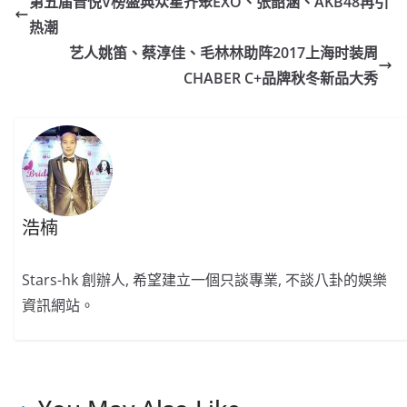
第五届音悦V榜盛典众星齐聚EXO、张韶涵、AKB48再引
b
ei
A
at
Li
热潮
o
b
p
n
艺人姚笛、蔡淳佳、毛林林助阵2017上海时装周
o
o
p
k
CHABER C+品牌秋冬新品大秀
k
浩楠
Stars-hk 創辦人, 希望建立一個只談專業, 不談八卦的娛樂
資訊網站。