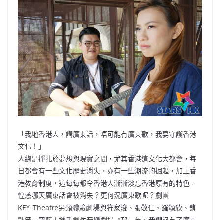
b
ei
A
at
Li
o
b
p
n
o
o
p
k
k
「我地香港人，講廣東話，唔可能冇廣東歌，我要守護香港
文化！」
人總是掙扎於夢想與現實之間，尤其香港這文化大都會，每
日都會有一些文化歷史消失，亦有一些潮流的掘起，加上香
港教育制度，這每每都令香港人漸漸淡忘香港原有的特色，
惶惑哪天廣東話會被消失？更何況廣東歌呢？劇團
KEY_Theatre另類體驗劇場與符家浚、張敬仁、羅頌欣、鎖
匙等一眾藝人攜手創作音樂劇場《那一年，我們沒有了廣東