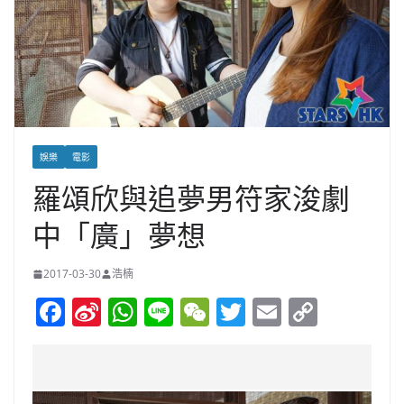
娛樂
電影
羅頌欣與追夢男符家浚劇
中「廣」夢想
2017-03-30
浩楠
F
Si
W
Li
W
T
E
C
a
n
h
n
e
w
m
o
c
a
at
e
C
itt
ai
p
e
W
s
h
er
l
y