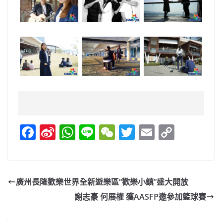
F
Si
W
Li
W
T
E
C
a
n
h
n
e
w
m
o
c
a
at
e
C
itt
ai
p
e
W
s
h
er
l
y
廣州長隆歡樂世界全新遊樂區“歡樂小鎮”盛大開放
b
ei
A
at
Li
謝志豪 何展權 獲AASFP邀參加籃球賽
o
b
p
n