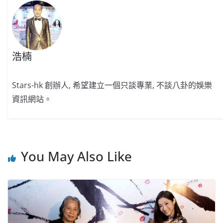
o
o
p
k
k
浩楠
Stars-hk 創辦人, 希望建立一個只談專業, 不談八卦的娛樂
資訊網站。
You May Also Like