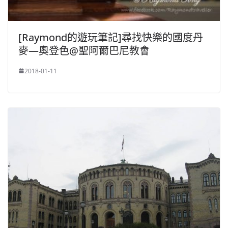
[Raymond的遊玩筆記]尋找快樂的國度丹
麥—奧登色@聖阿爾巴尼教會
2018-01-11