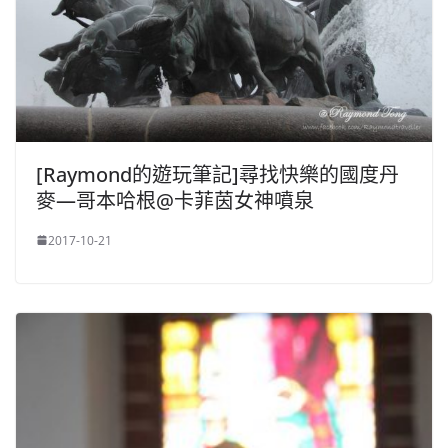
[Raymond的遊玩筆記]尋找快樂的國度丹
麥—哥本哈根@卡菲茵女神噴泉
2017-10-21