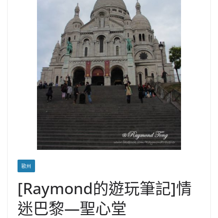
歐州
[Raymond的遊玩筆記]情
迷巴黎—聖心堂