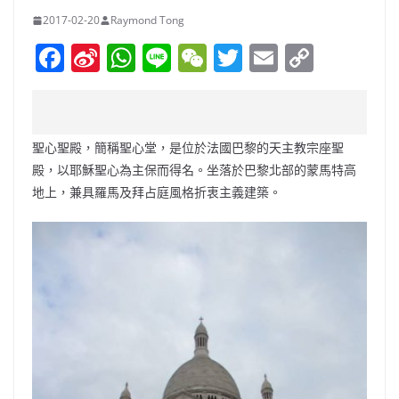
2017-02-20
Raymond Tong
F
Si
W
Li
W
T
E
C
a
n
h
n
e
w
m
o
c
a
at
e
C
itt
ai
p
e
W
s
h
er
l
y
聖心聖殿，簡稱聖心堂，是位於法國巴黎的天主教宗座聖
b
ei
A
at
Li
殿，以耶穌聖心為主保而得名。坐落於巴黎北部的蒙馬特高
o
b
p
n
地上，兼具羅馬及拜占庭風格折衷主義建築。
o
o
p
k
k