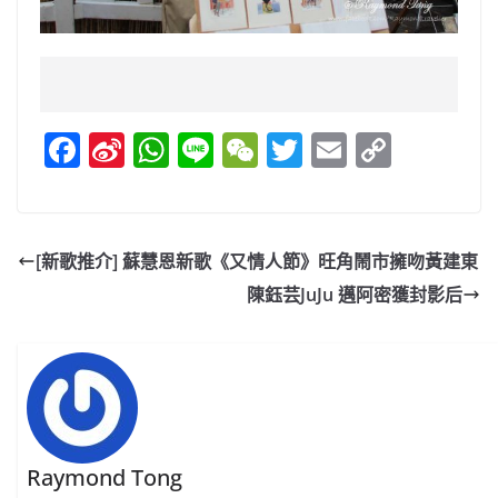
F
Si
W
Li
W
T
E
C
a
n
h
n
e
w
m
o
c
a
at
e
C
itt
ai
p
e
W
s
h
er
l
y
[新歌推介] 蘇慧恩新歌《又情人節》旺角鬧市擁吻黃建東
b
ei
A
at
Li
陳鈺芸JuJu 邁阿密獲封影后
o
b
p
n
o
o
p
k
k
Raymond Tong