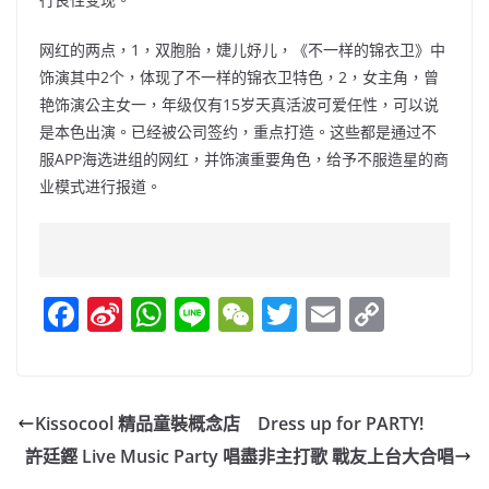
网红的两点，1，双胞胎，婕儿妤儿，《不一样的锦衣卫》中
饰演其中2个，体现了不一样的锦衣卫特色，2，女主角，曾
艳饰演公主女一，年级仅有15岁天真活波可爱任性，可以说
是本色出演。已经被公司签约，重点打造。这些都是通过不
服APP海选进组的网红，并饰演重要角色，给予不服造星的商
业模式进行报道。
F
Si
W
Li
W
T
E
C
a
n
h
n
e
w
m
o
c
a
at
e
C
itt
ai
p
e
W
s
h
er
l
y
Kissocool 精品童裝概念店 Dress up for PARTY!
b
ei
A
at
Li
許廷鏗 Live Music Party 唱盡非主打歌 戰友上台大合唱
o
b
p
n