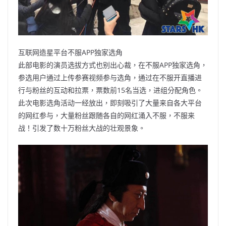
互联网造星平台不服APP独家选角
此部电影的演员选拔方式也别出心裁，在不服APP独家选角，
参选用户通过上传参赛视频参与选角，通过在不服开直播进
行与粉丝的互动和拉票，票数前15名当选，进组分配角色。
此次电影选角活动一经放出，即刻吸引了大量来自各大平台
的网红参与，大量粉丝跟随各自的网红涌入不服，不服来
战！引发了数十万粉丝大战的壮观景象。