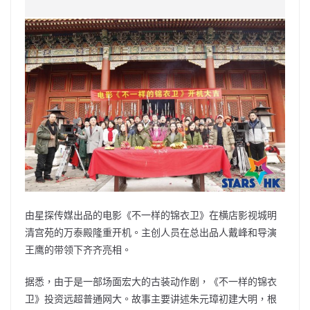
c
a
at
e
C
itt
ai
p
e
W
s
h
er
l
y
b
ei
A
at
Li
o
b
p
n
o
o
p
k
k
由星探传媒出品的电影《不一样的锦衣卫》在横店影视城明
清宫苑的万泰殿隆重开机。主创人员在总出品人戴峰和导演
王鹰的带领下齐齐亮相。
据悉，由于是一部场面宏大的古装动作剧，《不一样的锦衣
卫》投资远超普通网大。故事主要讲述朱元璋初建大明，根