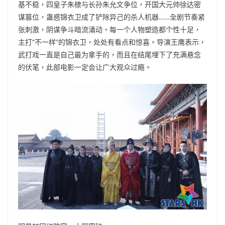
基不稳，四皇子朱棣与长孙朱允文争位，开国大元帅徐达密
谋篡位，蛊惑锦衣卫成了铲除异己的杀人机器……全剧节奏紧
张刺激，阴谋争斗暗流涌动，每一个人物塑造都个性十足，
主打“不一样”的锦衣卫，处处有看点和惊喜。导演王鹰表示，
武打戏一直是自己最为拿手的，而且在结尾埋下了充满悬念
的伏笔，此部电影一定会让广大观众过瘾。