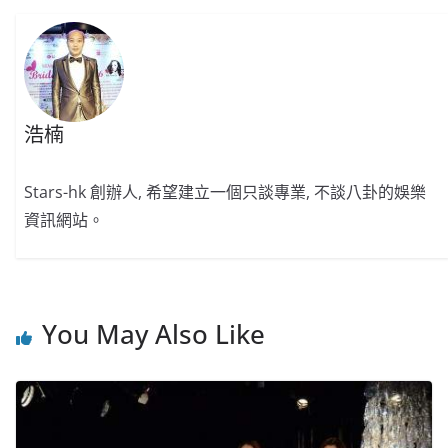
o
o
p
k
k
浩楠
Stars-hk 創辦人, 希望建立一個只談專業, 不談八卦的娛樂
資訊網站。
You May Also Like