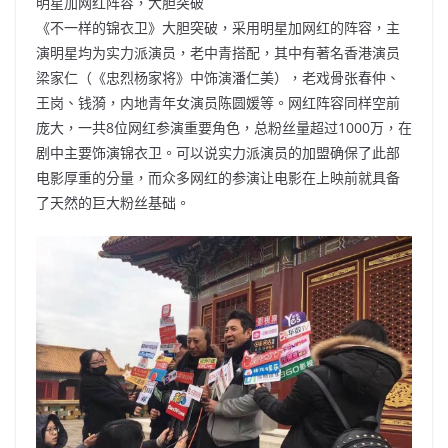
明星加网红阵容，大胆突破
《不一样的锦衣卫》大胆突破，采用明星加网红的阵容，主
演明星均为实力派演员，老中青搭配，其中有著名香港演员
梁家仁（《忠烈杨家将》中饰演潘仁美），老戏骨张春仲、
王岗、钱漪，内地青年女演员陈圆媛等。网红阵容同样空前
庞大，一共8位网红参演重要角色，总粉丝量超过1000万，在
剧中主要饰演锦衣卫。可以说实力派演员的加盟确保了此部
电影厚重的分量，而众多网红的参演让电影在上映前就具备
了天然的巨大粉丝基础。