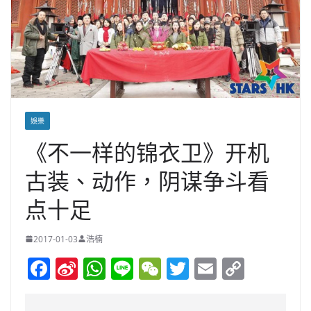
娛樂
《不一样的锦衣卫》开机
古装、动作，阴谋争斗看
点十足
2017-01-03
浩楠
F
Si
W
Li
W
T
E
C
a
n
h
n
e
w
m
o