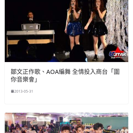
鄒文正作歌、AOA編舞 全情投入商台「圍
你音樂會」
2013-05-31