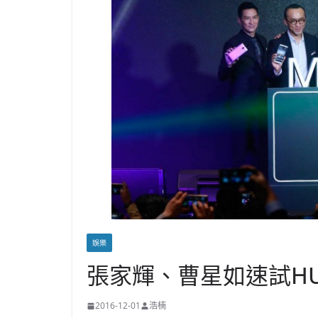
娛樂
張家輝、曹星如速試HUA
2016-12-01
浩楠