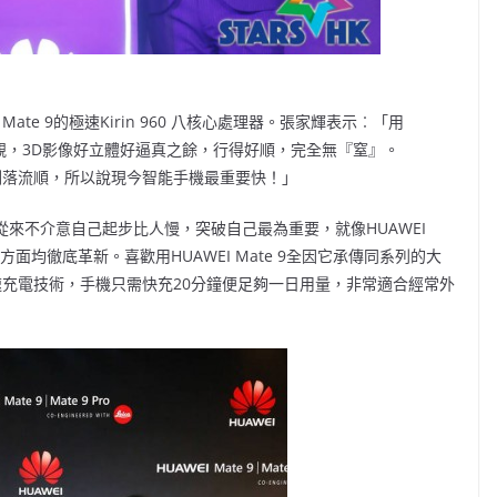
ate 9的極速Kirin 960 八核心處理器。張家輝表示︰「用
畫面好靚，3D影像好立體好逼真之餘，行得好順，完全無『窒』。
體驗俐落流順，所以說現今智能手機最重要快！」
從來不介意自己起步比人慢，突破自己最為重要，就像HUAWEI
面均徹底革新。喜歡用HUAWEI Mate 9全因它承傳同系列的大
安全快速充電技術，手機只需快充20分鐘便足夠一日用量，非常適合經常外