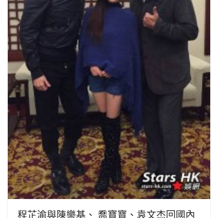
程芷渝與陳樂基、 喬寶寶、袁文杰回國內