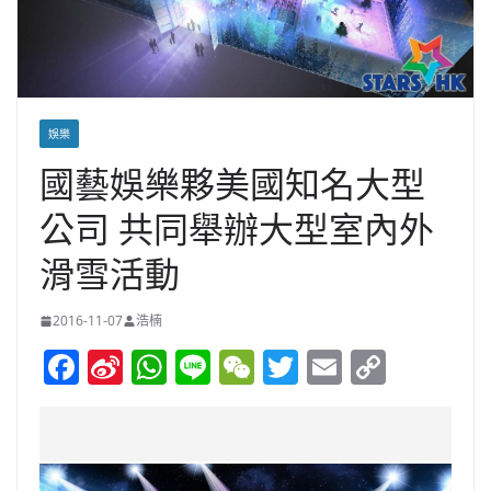
娛樂
國藝娛樂夥美國知名大型
公司 共同舉辦大型室內外
滑雪活動
2016-11-07
浩楠
F
Si
W
Li
W
T
E
C
a
n
h
n
e
w
m
o
c
a
at
e
C
itt
ai
p
e
W
s
h
er
l
y