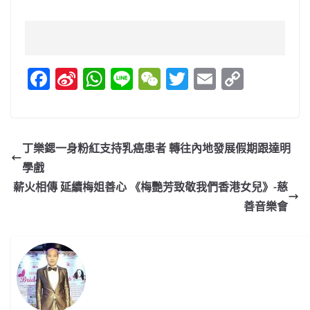
F
Si
W
Li
W
T
E
C
a
n
h
n
e
w
m
o
c
a
at
e
C
itt
ai
p
e
W
s
h
er
l
y
丁樂鍶一身粉紅支持乳癌患者 轉往內地發展假期跟達明
b
ei
A
at
Li
學戲
o
b
p
n
薪火相傳 延續梅姐善心 《梅艷芳致敬我們香港女兒》-慈
o
o
p
k
善音樂會
k