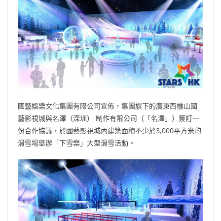
b
ei
A
at
Li
o
b
p
n
o
o
p
k
k
國藝娛樂文化集團有限公司宣佈，集團旗下的廣東西樵山國
藝影視城與名澤（深圳） 制作有限公司（「名澤」）簽訂一
份合作協議，於國藝影視城內建築面積不少於3,000平方米的
滑雪場舉辦「下雪樂」大型滑雪活動。