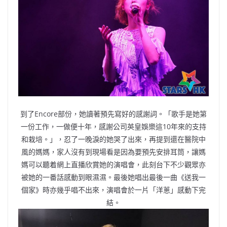
到了Encore部份，她讀著預先寫好的感謝詞。「歌手是她第
一份工作，一做便十年，感謝公司英皇娛樂這10年來的支持
和栽培。」，忍了一晚淚的她哭了出來，再提到還在醫院中
風的媽媽，家人沒有到現場看是因為要預先安排耳筒，讓媽
媽可以聽着網上直播欣賞她的演唱會，此刻台下不少觀眾亦
被她的一番話感動到眼濕濕。最後她唱出最後一曲《送我一
個家》時亦幾乎唱不出來，演唱會於一片「洋蔥」感動下完
結。