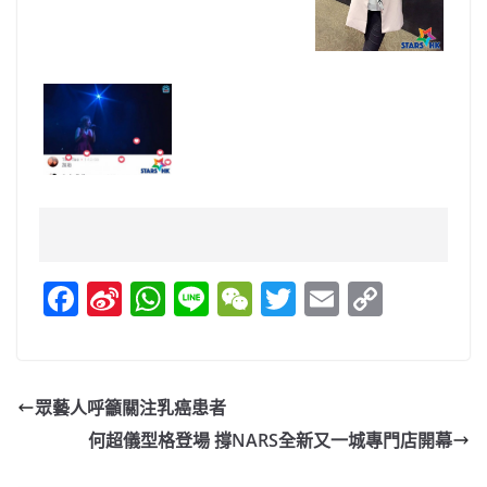
F
Si
W
Li
W
T
E
C
a
n
h
n
e
w
m
o
c
a
at
e
C
itt
ai
p
e
W
s
h
er
l
y
眾藝人呼籲關注乳癌患者
b
ei
A
at
Li
何超儀型格登場 撐NARS全新又一城專門店開幕
o
b
p
n