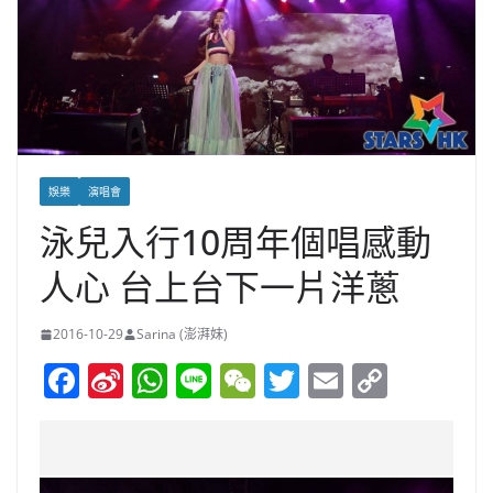
娛樂
演唱會
泳兒入行10周年個唱感動
人心 台上台下一片洋蔥
2016-10-29
Sarina (澎湃妹)
F
Si
W
Li
W
T
E
C
a
n
h
n
e
w
m
o
c
a
at
e
C
itt
ai
p
e
W
s
h
er
l
y