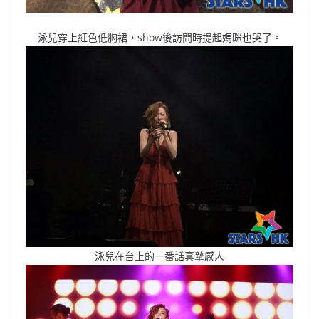
泳兒穿上紅色低胸裙，show後訪問時提起媽咪也哭了。
泳兒在台上的一番話真摯感人