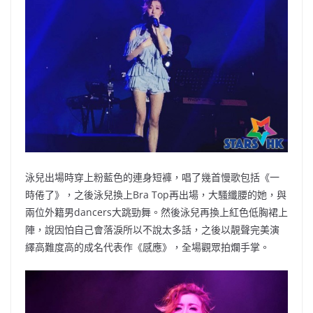
泳兒出場時穿上粉藍色的連身短褲，唱了幾首慢歌包括《一
時倦了》，之後泳兒換上Bra Top再出場，大騷纖腰的她，與
兩位外籍男dancers大跳勁舞。然後泳兒再換上紅色低胸裙上
陣，說因怕自己會落淚所以不說太多話，之後以靚聲完美演
繹高難度高的成名代表作《感應》，全場觀眾拍爛手掌。