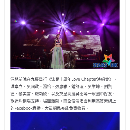
b
ei
A
at
Li
o
b
p
n
o
o
p
k
k
泳兒前晚在九展舉行《泳兒十周年Love Chapter演唱會》，
洪卓立、吳國敬、湯怡、張惠雅、鍾舒漫、吳業坤、劉賢
德、黎美言、羅頌欣、以及英皇高層吳雨等一眾圈中好友、
歌迷均到場支持，場面熱鬧。而全個演唱會利用高質素網上
的Facebook直播，大量網民亦能免費收看。