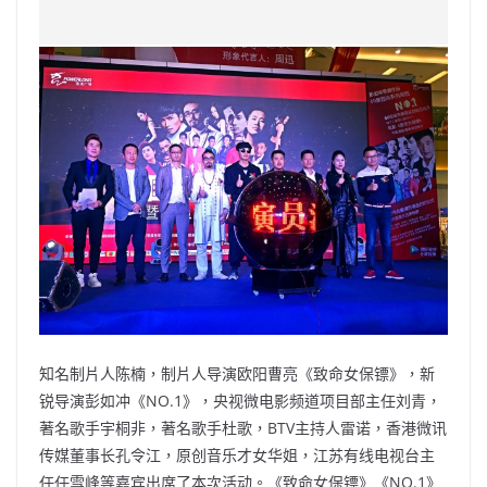
c
a
at
e
C
itt
ai
p
e
W
s
h
er
l
y
b
ei
A
at
Li
o
b
p
n
o
o
p
k
k
知名制片人陈楠，制片人导演欧阳曹亮《致命女保镖》，新
锐导演彭如冲《NO.1》，央视微电影频道项目部主任刘青，
著名歌手宇桐非，著名歌手杜歌，BTV主持人雷诺，香港微讯
传媒董事长孔令江，原创音乐才女华姐，江苏有线电视台主
任任雪峰等嘉宾出席了本次活动。《致命女保镖》《NO.1》