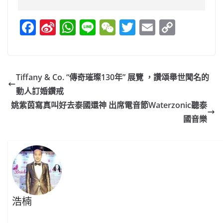
F
Si
W
Li
W
T
E
C
a
n
h
n
e
w
m
o
c
a
at
e
C
itt
ai
p
e
W
s
h
er
l
y
Tiffany & Co. “傳奇璀璨130年” 展覽 ，讚頌舉世聞名的
b
ei
A
at
Li
動人訂婚鑽戒
o
b
p
n
姚紫茵寫真叫好去泰國還神 出席電音節Waterzonic聽泰
o
o
p
k
國音樂
k
浩楠