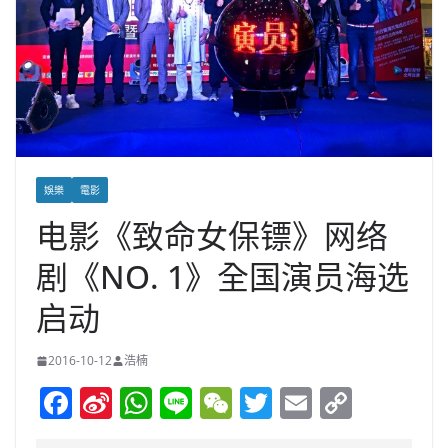
娛樂
電影
电影《致命女保镖》网络
剧《NO. 1》全国演员海选
启动
2016-10-12
浩楠
F
Si
W
Li
W
T
E
C
a
n
h
n
e
w
m
o