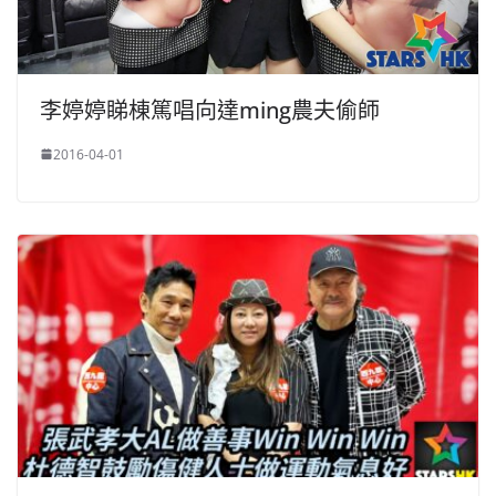
李婷婷睇棟篤唱向達ming農夫偷師
2016-04-01