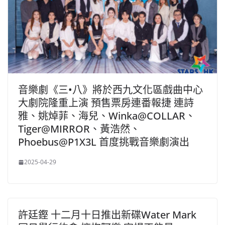
音樂劇《三•八》將於西九文化區戲曲中心
大劇院隆重上演 預售票房連番報捷 連詩
雅、姚焯菲、海兒、Winka@COLLAR、
Tiger@MIRROR、黃浩然、
Phoebus@P1X3L 首度挑戰音樂劇演出
2025-04-29
許廷鏗 十二月十日推出新碟Water Mark