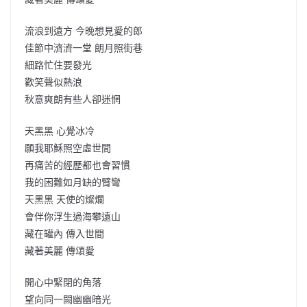
流浪到遠方 今晚想見愛的郎
佳節中濟濟一堂 朗月照街巷
細路忙住要發光
歡笑聲似熱浪
秋意爽朗有些人卻迷惘
天黑黑 心覺冰冷
願我耶穌照空虛世間
再痛苦的經歷都也會習慣
我的困難如月缺的臂彎
天黑黑 天使的燦爛
會伴你浮生過海攀遠山
藏在罐內 傳入世間
藏著美麗 傳頌愛
開心中緊閉的角落
望向同一闕幽幽暗光