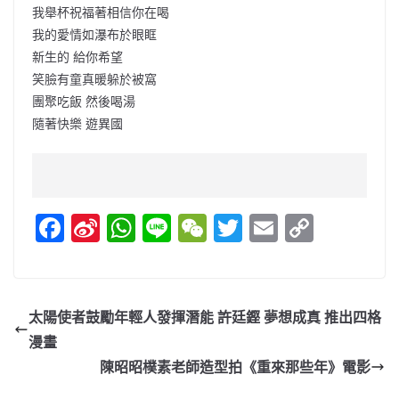
我舉杯祝福著相信你在喝
我的愛情如瀑布於眼眶
新生的 給你希望
笑臉有童真暖躲於被窩
團聚吃飯 然後喝湯
隨著快樂 遊異國
F
Si
W
Li
W
T
E
C
a
n
h
n
e
w
m
o
c
a
at
e
C
itt
ai
p
e
W
s
h
er
l
y
太陽使者鼓勵年輕人發揮潛能 許廷鏗 夢想成真 推出四格
b
ei
A
at
Li
漫畫
o
b
p
n
陳昭昭樸素老師造型拍《重來那些年》電影
o
o
p
k