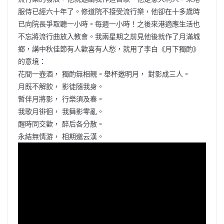
服侍已經六十年了。修道院不接受流行樂，他卻在十多歲時
已向院長爭取聽一小時。每週一小時！之後來港適應生活也
不忘將流行曲放入教會。我兩星期之前見他後就作了月滿城
鄉，講中秋佳節有人歡喜有人愁，就用了李白《月下獨酌》
的意境：
花間一壺酒， 獨酌無相親。舉杯邀明月， 對影成三人。
月既不解飲， 影徒隨我身。
暫伴月將影， 行樂須及春。
我歌月徘徊， 我舞影零亂。
醒時同交歡， 醉后各分散。
永結無情游， 相期邈云漢。