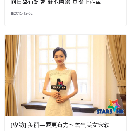
同日舉行約會 擁抱阿樂 宣揚正能量
2015-12-02
[專訪] 美丽—要更有力～氧气美女宋轶