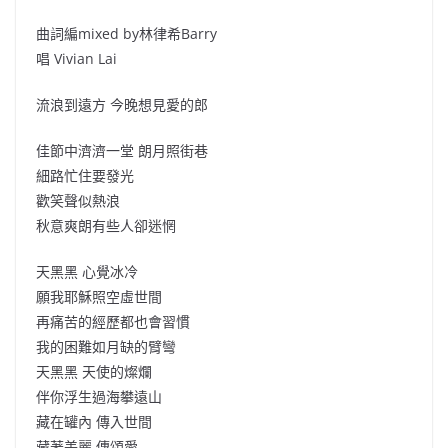
曲詞編mixed by林律希Barry
唱 Vivian Lai
流浪到遠方 今晚想見愛的郎
佳節中濟濟一堂 朗月照街巷
細路忙住要發光
歡笑聲似熱浪
秋意爽朗有些人卻迷惘
天黑黑 心覺冰冷
願我耶穌照空虛世間
再痛苦的經歷都也會習慣
我的困難如月缺的臂彎
天黑黑 天使的燦爛
伴你浮生過海攀遠山
藏在罐內 傳入世間
藏著美麗 傳頌愛