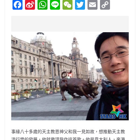
F
Si
W
Li
W
T
E
C
a
n
h
n
e
w
m
o
c
a
at
e
C
itt
ai
p
e
W
s
h
er
l
y
b
ei
A
at
Li
o
b
p
n
o
o
p
k
k
事緣八十多歲的天主教恩神父和我一見如故，想推動天主教
流行樂的發展，他就邀請我作這首歌。他是意大利人，來港