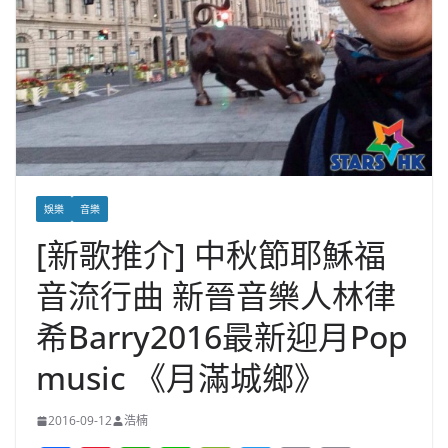
娛樂
音樂
[新歌推介] 中秋節耶穌福
音流行曲 新晉音樂人林律
希Barry2016最新迎月Pop
music 《月滿城鄉》
2016-09-12
浩楠