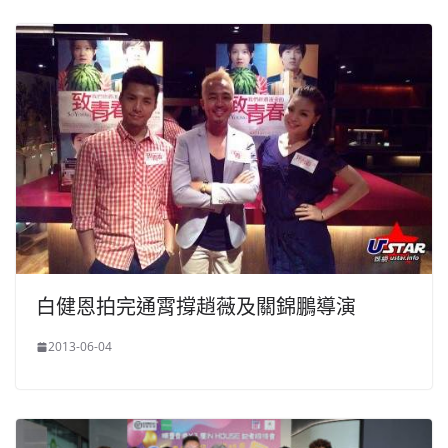
白健恩拍完通霄撐趙薇及關錦鵬導演
2013-06-04