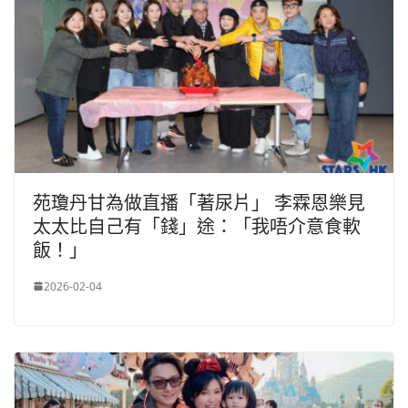
苑瓊丹甘為做直播「著尿片」 李霖恩樂見
太太比自己有「錢」途：「我唔介意食軟
飯！」
2026-02-04