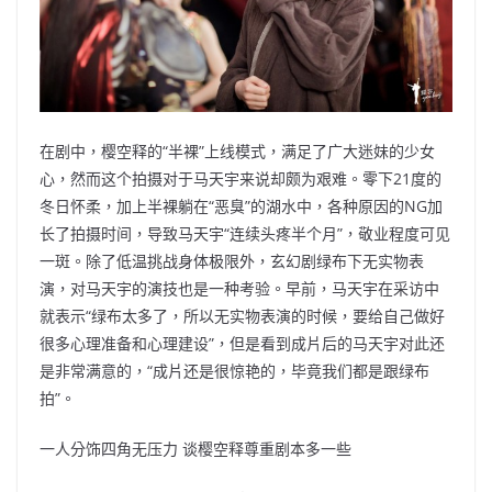
在剧中，樱空释的“半裸”上线模式，满足了广大迷妹的少女
心，然而这个拍摄对于马天宇来说却颇为艰难。零下21度的
冬日怀柔，加上半裸躺在“恶臭”的湖水中，各种原因的NG加
长了拍摄时间，导致马天宇“连续头疼半个月”，敬业程度可见
一斑。除了低温挑战身体极限外，玄幻剧绿布下无实物表
演，对马天宇的演技也是一种考验。早前，马天宇在采访中
就表示“绿布太多了，所以无实物表演的时候，要给自己做好
很多心理准备和心理建设”，但是看到成片后的马天宇对此还
是非常满意的，“成片还是很惊艳的，毕竟我们都是跟绿布
拍”。
一人分饰四角无压力 谈樱空释尊重剧本多一些