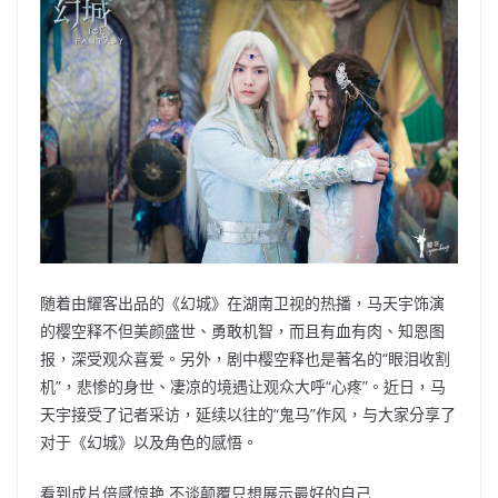
b
ei
A
at
Li
o
b
p
n
o
o
p
k
k
随着由耀客出品的《幻城》在湖南卫视的热播，马天宇饰演
的樱空释不但美颜盛世、勇敢机智，而且有血有肉、知恩图
报，深受观众喜爱。另外，剧中樱空释也是著名的“眼泪收割
机”，悲惨的身世、凄凉的境遇让观众大呼“心疼”。近日，马
天宇接受了记者采访，延续以往的“鬼马”作风，与大家分享了
对于《幻城》以及角色的感悟。
看到成片倍感惊艳 不谈颠覆只想展示最好的自己