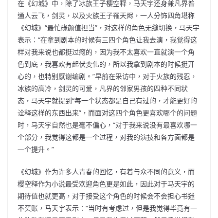
在《幻城》中，除了冰族王子樱空释，马天宇还身兼凡界普
通人云飞，剑灵，以及火族王子罹天烬，一人分饰四角堪称
《幻城》“最忙碌颜值担当”，对这样的角色无缝切换，马天宇
表示：“在拿到剧本的时候有三四个角色让我去演，我觉得这
样对我来说也都挺过瘾的，因为我不太喜欢一直就演一个角
色到底，我喜欢有起伏变化的，所以我拿到剧本的时候挺开
心的，也特别感谢编剧。”早前在采访中，对于火族的残忍，
冰族的高冷，剑灵的可爱，凡界的邻家男孩的四种不同状
态，马天宇就提到“每一个状态都是自己有过的，才能更好的
诠释这样的东西出来”，而面对这四个角色更喜欢哪个的问题
时，马天宇自然也是毫不偏心，“对于我来说没有最喜欢哪一
个部分，我觉得这都是一个过程，对我的演技和各方面都是
一个提升。”
《幻城》作为许多人青春的回忆，有着与众不同的意义，而
樱空释作为小说最受欢迎角色更是如此，因此对于马天宇的
期待值也就更高，对于接受这个角色的时候会不会担心书迷
不买账，马天宇表示：“当时有考虑过，但是我觉得毕竟有一