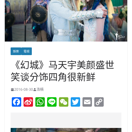
娛樂
電視
《幻城》马天宇美颜盛世
笑谈分饰四角很新鲜
2016-08-30
浩楠
F
Si
W
Li
W
T
E
C
a
n
h
n
e
w
m
o
c
a
at
e
C
itt
ai
p
e
W
s
h
er
l
y