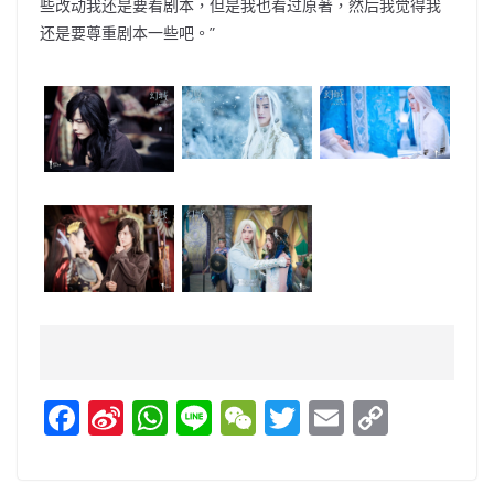
些改动我还是要看剧本，但是我也看过原著，然后我觉得我
还是要尊重剧本一些吧。”
F
Si
W
Li
W
T
E
C
a
n
h
n
e
w
m
o
c
a
at
e
C
itt
ai
p