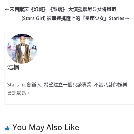
e
W
s
h
er
l
y
宋茜献声《幻城》《梨落》 大漠孤烟尽显女将风范
b
ei
A
at
Li
[Stars Girl] 被幸運挑選上的『星座少女』Staries
o
b
p
n
o
o
p
k
k
浩楠
Stars-hk 創辦人, 希望建立一個只談專業, 不談八卦的娛樂
資訊網站。
You May Also Like